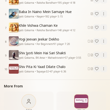
5
Jyoti Gokarna • Raksha Bandhan
•
195
plays
•
4:18
हाथ में लेकर हाथ साथ हम चलते जाएंगे
दिन बीत चले दुख के सुखो का स्वर्ग सजाएंगे
Baba In Naino Mein Samaye Hue
सुखो का स्वर्ग सजाएंगे
6
Jyoti Gokarna • Nayan
•
182
plays
•
5:15
सुखो का स्वर्ग सजाएंगे
—----------------------------------------
Khile Vishwa Chaman Ke
7
Jyoti Gokarna • Raksha Bandhan
•
140
plays
•
4:12
Yogi Jeevan Jeekar Dekho
8
Jyoti Gokarna • For Beginners
•
91
plays
•
7:20
Shiv Jyoti Mein Hai Sari Shakti
9
Jyoti Gokarna, BK Amar • Mahashivratri
•
57
plays
•
3:55
Shiv Pita Ki Yaad Dilate Chalo
10
Jyoti Gokarna • Tapasya-02
•
47
plays
•
6:36
More From