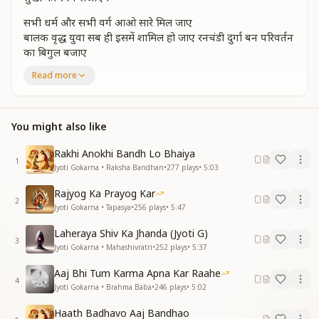
सभी धर्म और सभी वर्ग आओ सारे मिल जाए
बालक वृद्ध युवा सब ही इसमें शामिल हो जाए रनचंडी दुर्गा बन परिवर्तन
का बिगुल बजाए
माताओं बहने आओ सब एक ही स्वर में गए
Read more
सब के ही सहयोग से सुखमय विश्व बनायेंगे
सब के है सहयोग से सुखमय विश्व बनायेंगे
दिन बीत चले दुख के सुखो का स्वर्ग सजाएंगे
You might also like
सुखो का स्वर्ग सजाएंगे
हाथ में लेकर हाथ साथ हम चलते जाएंगे
Rakhi Anokhi Bandh Lo Bhaiya
दिन बीत चले दुख के सुखो का स्वर्ग सजाएंगे
1
Jyoti Gokarna • Raksha Bandhan
•
277
plays
•
5:03
सुखो का स्वर्ग सजाएंगे
Rajyog Ka Prayog Kar
परमपिता के इस पुकारपर कर दे जीवन अर्पण
2
Jyoti Gokarna • Tapasya
•
256
plays
•
5:47
नवयुगकी जो झलक दिखाए बन जाए वो दर्पण
विश्व एकता सदाचार का मंगल दीप जलाए
Laheraya Shiv Ka Jhanda (Jyoti G)
यह वसुधा परिवार है अपना हिलमिल नाचे गाए
3
Jyoti Gokarna • Mahashivratri
•
252
plays
•
5:37
जागृती का संदेश अमर जग में फैलाएंगे
जागृती का संदेश अमर जग में फैलाएंगे
Aaj Bhi Tum Karma Apna Kar Raahe
4
दिन बीत चले दुख के सुखो का स्वर्ग सजाएंगे
Jyoti Gokarna • Brahma Baba
•
246
plays
•
5:02
सुखो का स्वर्ग सजाएंगे
Haath Badhavo Aaj Bandhao
हाथ में लेकर हाथ साथ हम चलते जाएंगे