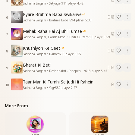
गाते गीत जिसके अब वो हमारे दाएं
5
Sadhana Sargam • Satyuga
•
911
plays
•
4:42
धरती गगन सभी मिल गाते होके यहीं मगन
धरती गगन सभी मिल गाते होके यहीं मगन
Pyare Brahma Baba Swikariye
6
दिया है बाबा हमको नया जीवन
Sadhana Sargam • Brahma Baba
•
894
plays
•
5:33
दिया है बाबा हमको नया जीवन
Mehak Raha Hai Aj Bhi Tumse
हिरे जैसा मिला है जीवन मोती जैसा मन
7
Sadhana Sargam, Harish Moyal • Dadi Gulzar
•
766
plays
•
6:59
हिरे जैसा मिला है जीवन मोती जैसा मन
दिया है बाबा हमको नया जीवन
Khushiyon Ke Geet
दिया है बाबा हमको नया जीवन
8
Sadhana Sargam • Dance
•
635
plays
•
5:55
Bharat Ki Beti
9
Sadhana Sargam • Deshbhakti - Independence Day
•
618
plays
•
5:45
Taar Man Ki Tumhi Se Judi Hi Rahein
10
Sadhana Sargam • Yog
•
589
plays
•
7:27
More From