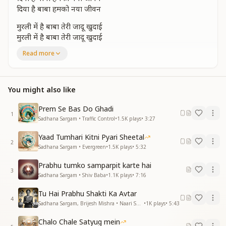
दिया है बाबा हमको नया जीवन
मुरली में है बाबा तेरी जादू खुदाई
मुरली में है बाबा तेरी जादू खुदाई
सुनकर के दिल में छाई है मस्ती मौलाई
Read more
इन्हीं रूहानी नजरोंसे हम हो गए पावन
इन्हीं रूहानी नजरोंसे हम
हो गए पावन
You might also like
दिया है बाबा हमको नया जीवन
दिया है बाबा हमको नया जीवन
Prem Se Bas Do Ghadi
1
ऊंचे है संकल्प जैसे ऊंचा हिमालय
Sadhana Sargam • Traffic Control
•
1.5K
plays
•
3:27
ऊंचे है संकल्प जैसे ऊंचा हिमालय
Yaad Tumhari Kitni Pyari Sheetal
ऐसे बसे दिल में जैसे बन गया शिवालय
2
Sadhana Sargam • Evergreen
•
1.5K
plays
•
5:32
रिम झिम रिम झिम
अतींद्रिय सुख बरसे
Prabhu tumko samparpit karte hai
रिम झिम रिम झिम अतींद्रिय सुख बरसे सावन
3
Sadhana Sargam • Shiv Baba
•
1.1K
plays
•
7:16
दिया है बाबा हमको नया जीवन
Tu Hai Prabhu Shakti Ka Avtar
दिया है बाबा हमको नया जीवन
4
Sadhana Sargam, Brijesh Mishra • Naari Shakti
•
1K
plays
•
5:43
हमको है नाज बाबा क्या से क्या बनाएं
Chalo Chale Satyug mein