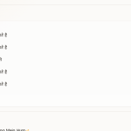
े है
े है
से
े है
े है
 hearts blossom.
one another.
 hearts bloom with joy.
ether.
ang Mein Hum