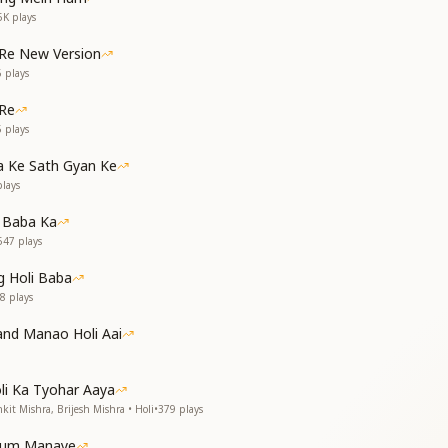
 through His divine power,
5K
plays
 away.
 hearts blossom.
i Re New Version
lors.
6
plays
 hearts blossom.
one.
 Re
5
plays
a Ke Sath Gyan Ke
का
lays
 Baba Ka
547
plays
g Holi Baba
8
plays
nd Manao Holi Aai
ै
े है
li Ka Tyohar Aaya
kit Mishra, Brijesh Mishra • Holi
•
379
plays
 my color like Yours.
 Hum Manaye