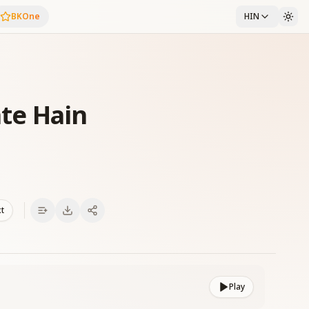
BKOne
HIN
ate Hain
xt
Play