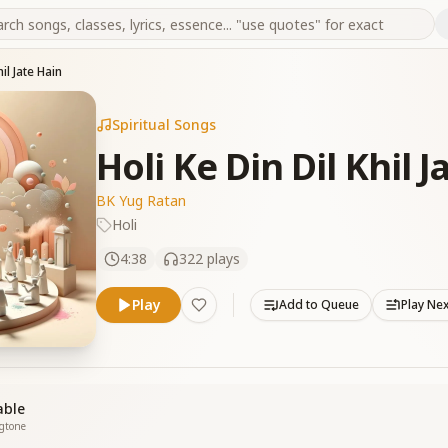
hil Jate Hain
Spiritual Songs
Holi Ke Din Dil Khil J
BK Yug Ratan
Holi
4:38
322
plays
Play
Add to Queue
Play Ne
able
ngtone