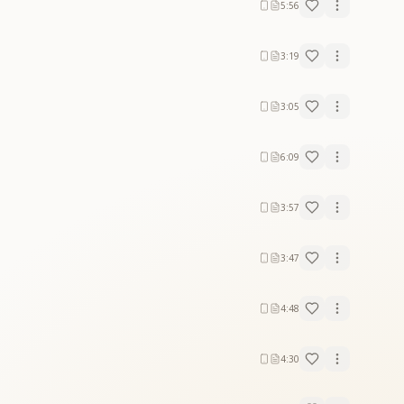
5:56
3:19
3:05
6:09
3:57
3:47
4:48
4:30