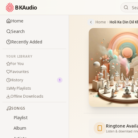
BKAudio
Home
Home
Holi Ke Din Dil K
Search
Recently Added
YOUR LIBRARY
For You
Favourites
History
1
My Playlists
Offline Downloads
SONGS
Playlist
Ringtone Avail
Album
Listen & download ri