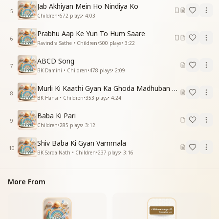
जीवन का यह सच्चा राज सुनाते हैं
Jab Akhiyan Mein Ho Nindiya Ko
जीवन का यह सच्चा राज सुनाते हैं
5
Children
•
672
plays
•
4:03
बाटते हैं हम खुशी नाचते गाते हैं
बाटते हैं हम खुशी नाचते गाते हैं
Prabhu Aap Ke Yun To Hum Saare
6
हम बच्चे हैं फूल सदा मुस्काते हैं
Ravindra Sathe • Children
•
500
plays
•
3:22
हम बच्चे हैं फूल सदा मुस्काते हैं
ABCD Song
बाटते हैं हम खुशी नाचते गाते हैं
7
BK Damini • Children
•
478
plays
•
2:09
बाटते हैं हम खुशी नाचते गाते हैं
हम बच्चे हैं फूल सदा मुस्काते हैं
Murli Ki Kaathi Gyan Ka Ghoda Madhuban Tak Doda
हम बच्चे हैं फूल सदा मुस्काते हैं
8
BK Hansi • Children
•
353
plays
•
4:24
Baba Ki Pari
9
Children
•
285
plays
•
3:12
Shiv Baba Ki Gyan Varnmala
10
BK Sarda Nath • Children
•
237
plays
•
3:16
More From