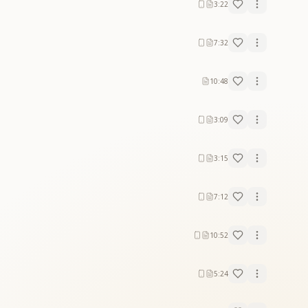
3:22
7:32
10:48
3:09
3:15
7:12
10:52
5:24