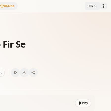
BKOne
HIN
Fir Se
xt
Play