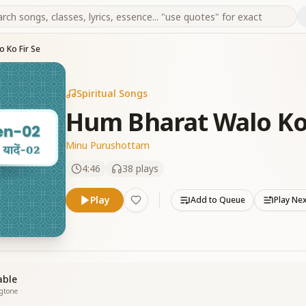
 Ko Fir Se
Spiritual Songs
Hum Bharat Walo Ko 
Minu Purushottam
4:46
38
plays
Play
Add to Queue
Play Ne
able
ngtone