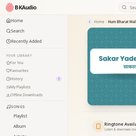
BKAudio
Home
Home
Hum Bharat Walo
Search
Recently Added
YOUR LIBRARY
For You
Favourites
History
1
My Playlists
Offline Downloads
SONGS
Playlist
Ringtone Avail
Album
Listen & download ri