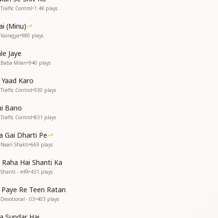
raffic Control
•
1.4K
plays
ा,
ai (Minu)
Vairagya
•
980
plays
र बता रहे हैं युक्ति सरल
ऊंच चरित्र बनाना है
le Jaye
 Baba Milan
•
940
plays
b Yaad Karo
raffic Control
•
930
plays
ा,
ni Bano
raffic Control
•
831
plays
ारण देव बनो हे दुरात्मा
a Gai Dharti Pe
योग ज्वाला जलाना है
Naari Shakti
•
669
plays
 Raha Hai Shanti Ka
hanti - शांति
•
431
plays
 Paye Re Teen Ratan
Devotional - 03
•
403
plays
,
a Sundar Hai