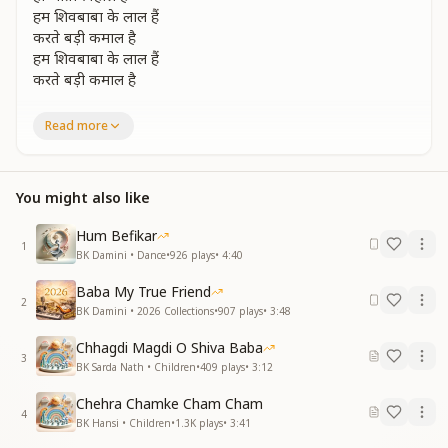
हम शिवबाबा के लाल हैं
करते बड़ी कमाल है
हम शिवबाबा के लाल हैं
करते बड़ी कमाल है
शिव के हम वरदान है और दिव्य गुणों की खान है
Read more
शिव के हम वरदान है और दिव्य गुणों की खान है
प्रेम शीतलता आनंद गुणों से हम तो मालामाल है
हम शिवबाबा के लाल हैं
You might also like
करते बड़ी कमाल है
हम शिवबाबा के लाल हैं
Hum Befikar
करते बड़ी कमाल है
1
BK Damini • Dance
•
926
plays
•
4:40
तेरे मेरे की बात नहीं और मान शान की आस नहीं
Baba My True Friend
तेरे मेरे की बात नहीं और मान शान की आस नहीं
2
BK Damini • 2026 Collections
•
907
plays
•
3:48
हलके फुलके उड़ते हम और परियों जैसी
चाल है
Chhagdi Magdi O Shiva Baba
हम शिवबाबा के लाल हैं
3
BK Sarda Nath • Children
•
409
plays
•
3:12
करते बड़ी कमाल है
हम शिवबाबा के लाल हैं
Chehra Chamke Cham Cham
4
करते बड़ी कमाल है
BK Hansi • Children
•
1.3K
plays
•
3:41
जो सुन ले जो सुन ले हमसे ज्ञान की बातें