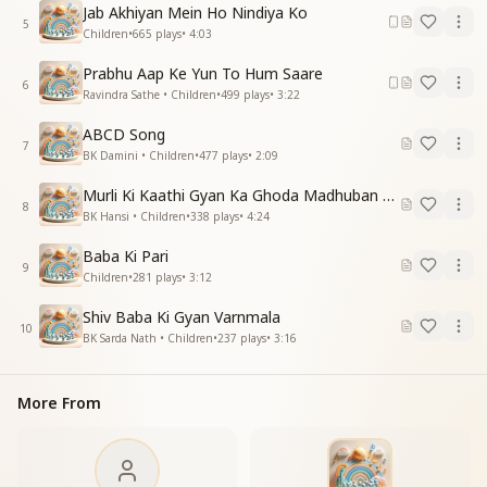
Jab Akhiyan Mein Ho Nindiya Ko
हो जाता निहाल है
5
Children
•
665
plays
•
4:03
हम शिवबाबा के लाल हैं
करते बड़ी कमाल है
Prabhu Aap Ke Yun To Hum Saare
हम शिवबाबा के लाल हैं
6
Ravindra Sathe • Children
•
499
plays
•
3:22
करते बड़ी कमाल है
ABCD Song
7
BK Damini • Children
•
477
plays
•
2:09
Murli Ki Kaathi Gyan Ka Ghoda Madhuban Tak Doda
8
BK Hansi • Children
•
338
plays
•
4:24
Baba Ki Pari
9
Children
•
281
plays
•
3:12
Shiv Baba Ki Gyan Varnmala
10
BK Sarda Nath • Children
•
237
plays
•
3:16
More From