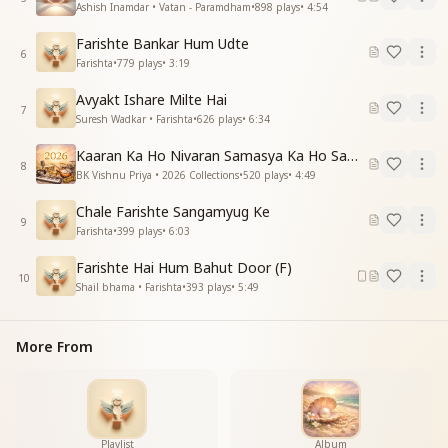
Ashish Inamdar • Vatan - Paramdham
•
898
plays
•
4:54
Farishte Bankar Hum Udte
6
Farishta
•
779
plays
•
3:19
Avyakt Ishare Milte Hai
7
Suresh Wadkar • Farishta
•
626
plays
•
6:34
Kaaran Ka Ho Nivaran Samasya Ka Ho Samadhan
8
BK Vishnu Priya • 2026 Collections
•
520
plays
•
4:49
Chale Farishte Sangamyug Ke
9
Farishta
•
399
plays
•
6:03
Farishte Hai Hum Bahut Door (F)
10
Shail bhama • Farishta
•
393
plays
•
5:49
More From
Playlist
Album