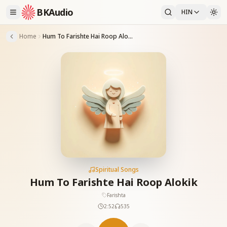
BKAudio
HIN
Home
Hum To Farishte Hai Roop Alokik
Spiritual Songs
Hum To Farishte Hai Roop Alokik
Farishta
2:52
535