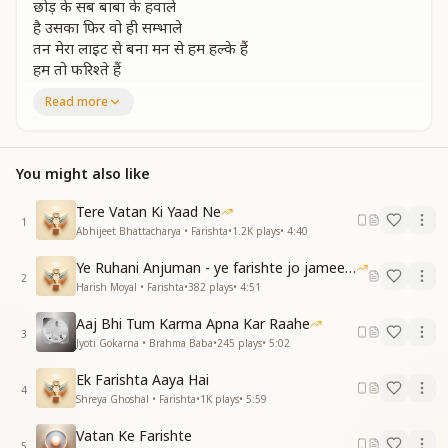
छोड़ के सब बाबा के हवाले
है उसका फिर वो ही सम्भाले
तन मेरा लाइट से बना मन से हम हल्के हैं
हम तो फरिश्ते हैं
रूप निराला है...
Read more
हम तो फरिश्ते हैं
आये वतन से वतन ही जाना
निमित बन सबको है जगाना
You might also like
बाबा से पाई है जो सुख शांति फैलाते हैं
हम तो फरिश्ते हैं
Tere Vatan Ki Yaad Ne
1
रूप निराला है...
Abhijeet Bhattacharya • Farishta
•
1.2K
plays
•
4:40
तोड़के बंधन सारे हम अब वतन में रहते हैं
Ye Ruhani Anjuman - ye farishte jo jameen par
हम तो फरिश्ते हैं
2
Harish Moyal • Farishta
•
382
plays
•
4:51
रूप निराला है...
हम तो फरिश्ते हैं
Aaj Bhi Tum Karma Apna Kar Raahe
3
Jyoti Gokarna • Brahma Baba
•
245
plays
•
5:02
Ek Farishta Aaya Hai
4
Shreya Ghoshal • Farishta
•
1K
plays
•
5:59
Vatan Ke Farishte
5