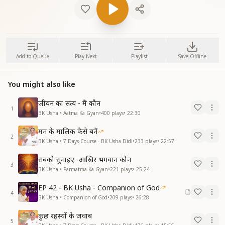
Add to Queue
Play Next
Playlist
Save Offline
You might also like
जीवन का सत्य - मैं कौन
1
BK Usha • Aatma Ka Gyan
•
400
plays
•
22:30
मन के मालिक कैसे बनें
2
BK Usha • 7 Days Course - BK Usha Didi
•
233
plays
•
22:57
सबको सुनाइए -आखिर भगवान कौन
3
BK Usha • Parmatma Ka Gyan
•
221
plays
•
25:24
EP 42 - BK Usha - Companion of God
4
BK Usha • Companion of God
•
209
plays
•
26:28
कुछ रहस्यों के जवाब
5