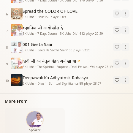
BK Usha • 7 Days Course - BK Usha Didi
•
176
plays
•
15:56
Spread the COLOR OF LOVE
6
BK Usha • Holi
•
150
plays
•
5:09
कहानियां जो आंखें खोल दे
7
BK Usha • 7 Days Course - BK Usha Didi
•
112
plays
•
20:29
001 Geeta Saar
8
BK Usha • Geeta Ka Saccha Saar
•
100
plays
•
52:26
दादी जी का नेतृत्व बेहद अनोखा था
9
BK Usha • The Spiritual Empress - Dadi Prakashmani
•
94
plays
•
23:19
Deepawali Ka Adhyatmik Rahasya
10
BK Usha • Diwali - Spiritual Significance
•
88
plays
•
28:07
More From
Speaker