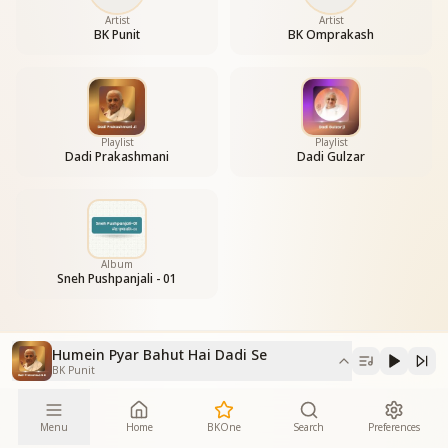
Artist
Artist
BK Punit
BK Omprakash
Playlist
Playlist
Dadi Prakashmani
Dadi Gulzar
Album
Sneh Pushpanjali - 01
Humein Pyar Bahut Hai Dadi Se
BK Punit
Menu
Home
BKOne
Search
Preferences