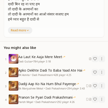
दादी बिन रह ना पाए हम
तो दादी के अरमानों का
तो दादी के अरमानों का आओ संसार सजाए हम
हमे प्यार बहुत है दादी से
इस यज्ञ के नन्हे पौधे को साकार ने तुमको था सौफा
Read more
उसे इतना वृक्ष विशाल किया सपने में किसीने ना सोचा
कहते है अगर अहसानों को
कहते है अगर अहसानों को हरगिज भुला ना पाए हम
You might also like
हमे प्यार बहुत है दादी से
प्रभु की प्यारी शिक्षाओं को मीठी मुरली में समझाना
Aa Laut Ke Aaja Mere Meet
1
ओ निष्ठा सच्चाई भोलापन ओ शांति शक्ति का बरसाना
Dadi Gulzar
•
784
plays
•
3:18
गर सिला तुम्हारे प्यार का
Apko Dekhte Dadi To Baba Yaad Ate Hai
गर सिला तुम्हारे प्यार का दिल से जो दे ना चाहे हम
2
BK Asmita • Dadi Prakashmani
•
428
plays
•
4:25
हमे प्यार बहुत है दादी से
Dadiji Aap Ko Na Hum Bhul Payenge
कभी पितासा बनकर प्यार दिया
3
Bk Manjushree Mekal • Dadi Prakashmani
•
294
plays
•
3:43
कभी मां बनकर के दुलार किया
कभी बनी सखी कभी बहना बन बांधी राखी संसार दिया
Pranon Se Pyari Dadi Prakashmani
जो दिन बीते दादी के संग
4
Harish Moyal • Dadi Prakashmani
•
292
plays
•
4:26
जो दिन बीते दादी के संग उन्हें अमर बनाना चाहे हम