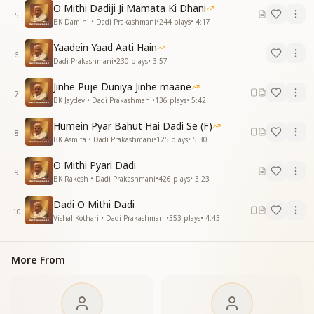
हमे प्यार बहुत है दादी से
O Mithi Dadiji Ji Mamata Ki Dhani
5
हमे प्यार बहुत है दादी से...
BK Damini • Dadi Prakashmani
•
244
plays
•
4:17
Yaadein Yaad Aati Hain
6
Dadi Prakashmani
•
230
plays
•
3:57
Jinhe Puje Duniya Jinhe maane
7
BK Jaydev • Dadi Prakashmani
•
136
plays
•
5:42
Humein Pyar Bahut Hai Dadi Se (F)
8
BK Asmita • Dadi Prakashmani
•
125
plays
•
5:30
O Mithi Pyari Dadi
9
BK Rakesh • Dadi Prakashmani
•
426
plays
•
3:23
Dadi O Mithi Dadi
10
Vishal Kothari • Dadi Prakashmani
•
353
plays
•
4:43
More From