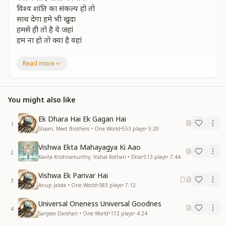
विश्व शांति का संकल्प हो तो
साथ देगा हमे भी खुदा
हमसे ही तो है ये जहां
हम ना हो तो क्या है यहां
This world exists because of us,
Read more
If we are not here, what remains here?
This world exists because of us,
If we are not here, what remains here?
You might also like
Then why do we commit violence?
Why not bring a time of peace?
Ek Dhara Hai Ek Gagan Hai
If the pledge for world peace is taken,
1
Shaan, Meet Brothers • One World
•
553
plays
•
5:20
Even God Himself will support us.
This world exists because of us,
Vishwa Ekta Mahayagya Ki Aao
If we are not here, what remains here?
2
Kavita Krishnamurthy, Vishal Kothari • Ekta
•
513
plays
•
7:44
मन में गैर दुर्भावना हो
Vishwa Ek Parivar Hai
ये भी तो हिंसाही है
3
Anup Jalota • One World
•
383
plays
•
7:12
सबके लिए शुभभावना ही
लेकर हमको चलना है।
Universal Oneness Universal Goodnes
4
अहिंसा के पथ से यहां
Sanjeev Darshan • One World
•
172
plays
•
4:24
शुरू होगा युग एक नया।