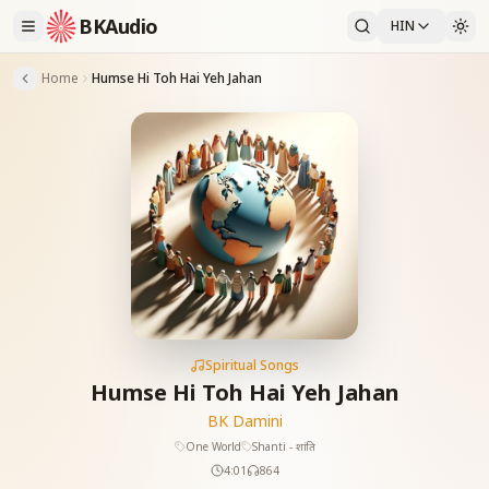
BKAudio
HIN
Home
Humse Hi Toh Hai Yeh Jahan
Spiritual Songs
Humse Hi Toh Hai Yeh Jahan
BK Damini
One World
Shanti - शांति
4:01
864