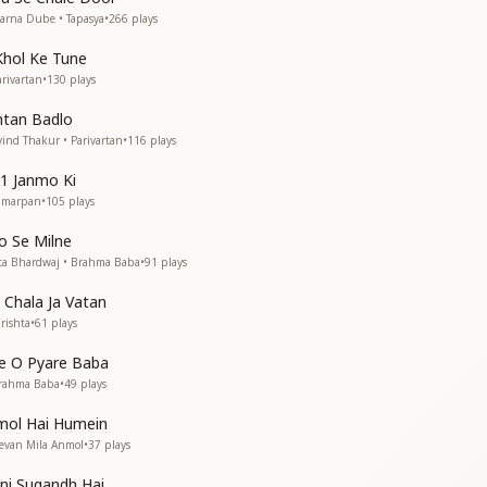
बनाया
arna Dube • Tapasya
•
266
plays
में बिठाया
बुलाकर
Khol Ke Tune
पाकर
rivartan
•
130
plays
पाकर
ntan Badlo
 आ .....
ind Thakur • Parivartan
•
116
plays
पिरोई
पिरोई
1 Janmo Ki
ुशियां संजोई
Samarpan
•
105
plays
निभाकर
o Se Milne
पाकर
ta Bhardwaj • Brahma Baba
•
91
plays
पाकर
ी कमाई की इस जहां में आकर
 Chala Ja Vatan
पाकर
rishta
•
61
plays
पाकर
......"
e O Pyare Baba
Brahma Baba
•
49
plays
mol Hai Humein
eevan Mila Anmol
•
37
plays
tni Sugandh Hai