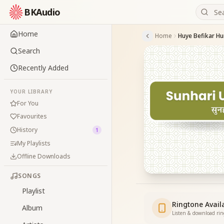
BKAudio
Home
Home
Search
Recently Added
YOUR LIBRARY
For You
Favourites
History
1
My Playlists
Offline Downloads
SONGS
Playlist
Ringtone Avail
Album
Listen & download ri