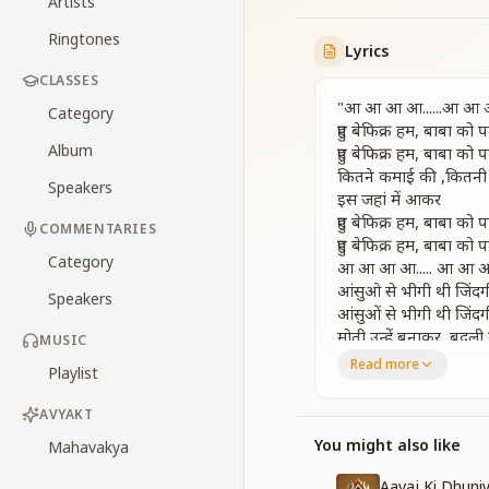
Artists
Ringtones
Lyrics
CLASSES
"आ आ आ आ......आ आ आ 
Category
हुए बेफिक्र हम, बाबा को 
Album
हुए बेफिक्र हम, बाबा को 
कितने कमाई की ,कितनी
Speakers
इस जहां में आकर
हुए बेफिक्र हम, बाबा को 
COMMENTARIES
हुए बेफिक्र हम, बाबा को 
Category
आ आ आ आ..... आ आ आ आ
आंसुओ से भीगी थी जिंदग
Speakers
आंसुओं से भीगी थी जिंदग
मोती उन्हें बनाकर, बदली 
MUSIC
डूबती कश्ती को ,बचाया
Read more
Playlist
हुए बेफिक्र हम,बाबा को प
हुए बेफिक्र हम, बाबा को 
AVYAKT
आ आ आ आ ......आ आ आ 
You might also like
Mahavakya
बदनसीबो को खुशनसीब 
Aavaj Ki Dhuni