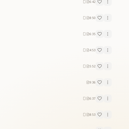
6:42
8:50
6:35
4:53
5:52
9:36
6:37
8:53