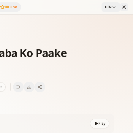
BKOne
HIN
aba Ko Paake
xt
Play