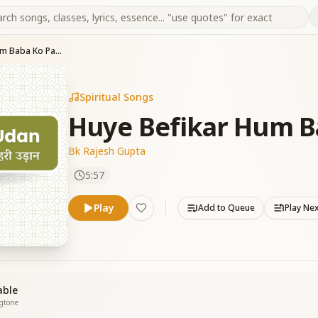
Huye Befikar Hum Baba Ko Paake
Spiritual Songs
Huye Befikar Hum B
Bk Rajesh Gupta
5:57
Play
Add to Queue
Play Ne
able
ngtone