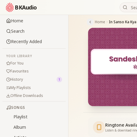
BKAudio
Home
Home
In Sanso Ka Kya
Search
Recently Added
YOUR LIBRARY
For You
Favourites
History
1
My Playlists
Offline Downloads
SONGS
Playlist
Ringtone Avail
Album
Listen & download ri