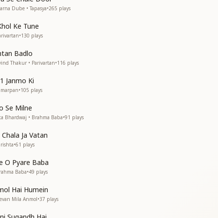
ं से
arna Dube • Tapasya
•
265
plays
Khol Ke Tune
rivartan
•
130
plays
सा
ntan Badlo
सा
ind Thakur • Parivartan
•
116
plays
1 Janmo Ki
Samarpan
•
105
plays
्रभु की प्रीत जुटा लो
o Se Milne
्रभु की प्रीत जुटा लो
ta Bhardwaj • Brahma Baba
•
91
plays
ज्योति
 Chala Ja Vatan
लन का
rishta
•
61
plays
लन का
e O Pyare Baba
सा
Brahma Baba
•
49
plays
सा
mol Hai Humein
eevan Mila Anmol
•
37
plays
ोसा
ोसा
tni Sugandh Hai