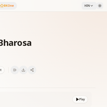
BKOne
HIN
 Bharosa
xt
Play