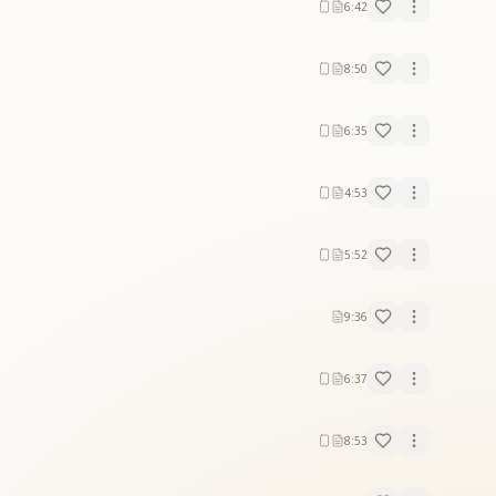
6:42
8:50
6:35
4:53
5:52
9:36
6:37
8:53