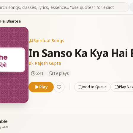
 Hai Bharosa
Spiritual Songs
In Sanso Ka Kya Hai
Bk Rajesh Gupta
5:41
19
plays
Play
Add to Queue
Play Ne
able
ngtone