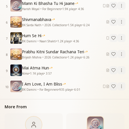
इंसानको जीने की कला सिखलाता है राजयोग
Mann Ki Bhasha Tu Hi Jaane
5
इंसानको जीने की कला सिखलाता है राजयोग
Harish Moyal • For Beginners
•
1.9K
plays
•
4:36
दुख दर्द रोगों से मुक्ति दिलाता है राज योग
Shivmanabhava
इंसानको जीने की कला …. सिखलाता है राजयोग
6
BK Sarda Nath • 2026 Collections
•
1.5K
plays
•
6:24
—----------------------------------------
Hum Se Hi
7
BK Damini • Naari Shakti
•
1.2K
plays
•
4:36
Prabhu Kitni Sundar Rachana Teri
8
Brijesh Mishra • 2026 Collections
•
1.2K
plays
•
6:26
Mai Atma Hun
9
Atma
•
1.1K
plays
•
3:57
I Am Love, I Am Bliss
10
BK Damini • For Beginners
•
935
plays
•
6:01
More From