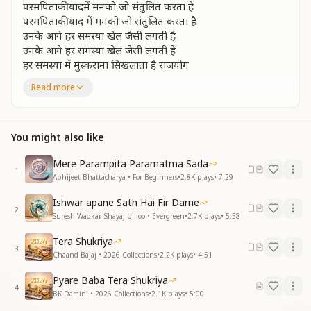
परमपिताकी यादमें मनको जो संतुलित करता है
परमपिताकी याद में मनको जो संतुलित करता है
उनके आगे हर समस्या खेल जैसी लगती है
उनके आगे हर समस्या खेल जैसी लगती है
हर समस्या में मुस्कराना सिखलाता है राजयोग
हर समस्या में मुस्कराना सिखलाता है राजयोग
Read more
इंसानको जीने की कला सिखलाता है राजयोग
हे मानव इस जगमें जो मेहमान बनकर रहता है
खुदको परमपिताकी जो संतान सदा समझता है
You might also like
हे मानव इस जगमें जो मेहमान बनकर रहता है
खुदको परमपिताकी जो संतान सदा समझता है
Mere Parampita Paramatma Sada
1
प्रेम एकता शांति का सबको देता सहयोग
Abhijeet Bhattacharya • For Beginners
•
2.8K
plays
•
7:29
प्रेम एकता शांति का सबको देता सहयोग
Ishwar apane Sath Hai Fir Darne
इंसानको जीने की कला सिखलाता है राजयोग
2
Suresh Wadkar, Shayaj billoo • Evergreen
•
2.7K
plays
•
5:58
सबसे बड़ी कला है मन को ईश्वर में लगाना शिव पिताकी यादसे अपने
Tera Shukriya
जीवनको चमकाना
3
Chaand Bajaj • 2026 Collections
•
2.2K
plays
•
4:51
सबसे बड़ी कला है मन को ईश्वर में लगाना शिव पिताकी यादसे अपने
जीवनको चमकाना
Pyare Baba Tera Shukriya
राजयोग से मिट जाते है जन्म जन्म के रोग
4
BK Damini • 2026 Collections
•
2.1K
plays
•
5:00
राजयोग से मिट जाते है जन्म जन्म के रोग