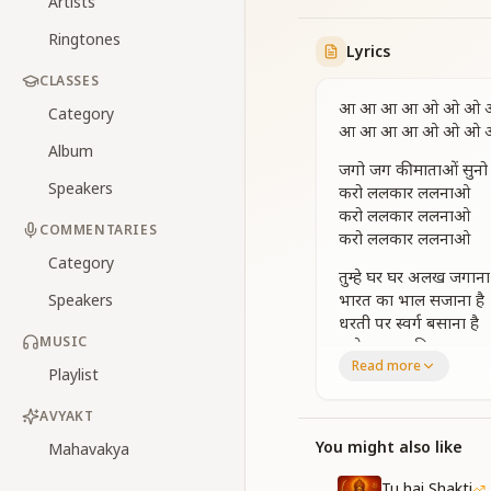
Artists
Ringtones
Lyrics
CLASSES
आ आ आ आ ओ ओ ओ 
Category
आ आ आ आ ओ ओ ओ 
Album
जगो जग की माताओं सुनो
Speakers
करो ललकार ललनाओ
करो ललकार ललनाओ
COMMENTARIES
करो ललकार ललनाओ
Category
तुम्हे घर घर अलख जगाना 
भारत का भाल सजाना है
Speakers
धरती पर स्वर्ग बसाना है
MUSIC
तुम्हे सुखमय विश्व बनाना 
Read more
जगो जग की माताओं सुनो
Playlist
करो ललकार ललनाओ
करो ललकार ललनाओ
AVYAKT
करो ललकार ललनाओ
You might also like
Mahavakya
अब समय नहीं है सोने का
Tu hai Shakti