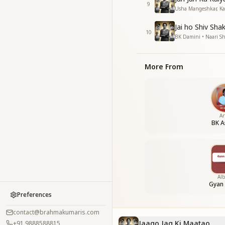
करो ललकार ललनाओ
9
Usha Mangeshkar, Kav
करो ललकार ललनाओ
करो ललकार ललनाओ
Jai ho Shiv Sha
10
BK Damini • Naari Sh
कटुता पे काली बनना है
मृदुता का माली बनना है
फिर से हरियाली को लाना 
More From
जग में खुशियाली को भरना
जगो जग की माताओं सुनो
करो ललकार ललनाओ
करो ललकार ललनाओ
करो ललकार ललनाओ
Ar
BK A
करो ललकार ललनाओ
करो ललकार ललनाओ
करो ललकार ललनाओ
करो ललकार ललनाओ
करो ललकार ललनाओ
Al
करो ललकार ललनाओ
Gyan
Preferences
contact@brahmakumaris.com
Jaago Jag Ki Maatao
+91 9888588815