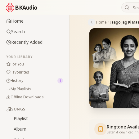
BKAudio
Home
Home
Jaago Jag Ki Ma
Search
Recently Added
YOUR LIBRARY
For You
Favourites
History
1
My Playlists
Offline Downloads
SONGS
Playlist
Ringtone Avail
Album
Listen & download ri