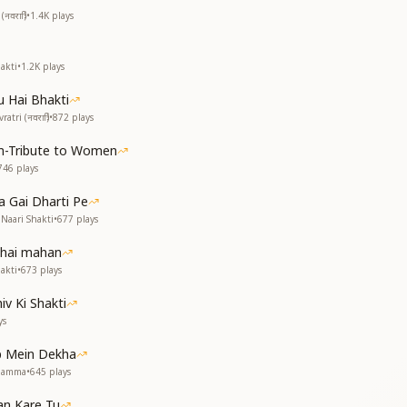
रात्रि)
•
1.4K
plays
ा
ो बहनो कन्याओं
akti
•
1.2K
plays
u Hai Bhakti
ri (नवरात्रि)
•
872
plays
-Tribute to Women
746
plays
है
a Gai Dharti Pe
Naari Shakti
•
677
plays
 बहनो कन्याओं
u hai mahan
akti
•
673
plays
iv Ki Shakti
ओ
ys
 Mein Dekha
 आओ
 Mamma
•
645
plays
नो बहने कन्याओं
an Kare Tu