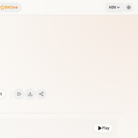
BKOne
HIN
xt
Play