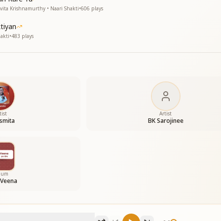
ita Krishnamurthy • Naari Shakti
•
606
plays
ktiyan
akti
•
483
plays
है
 है
 बहनो कन्याओं
tist
Artist
smita
BK Sarojinee
bum
 Veena