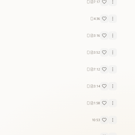
7:17
4:36
3:16
3:52
7:12
3:14
1:58
10:53