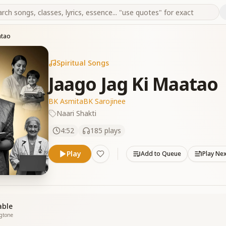
atao
Spiritual Songs
Jaago Jag Ki Maatao
BK Asmita
BK Sarojinee
Naari Shakti
4:52
185
plays
Play
Add to Queue
Play Ne
able
ngtone