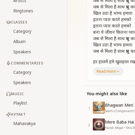
जब से मिला है साथ प्रभु क
Artists
जब से मिला है साथ प्रभु क
Ringtones
खिल उठा है भाग्य हमारा
इतना प्यार करते हमको
CLASSES
इतना प्यार करते हमको
Category
बना ये जीवन कितना प्या
जब से मिला है साथ प्रभु क
Album
खिल उठा है भाग्य हमारा
जब से मिला है साथ प्रभु क
Speakers
हर हालमें हमे खुशहाल रख
COMMENTARIES
मीठी नजर से हमे वो निह
Read more
Category
पल भर भी न वो दूर वो रह
अविनाशी रत्नों से भरपूर 
Speakers
जैसे चांद के पास वो तारा
जैसे चांद के पास वो तारा
You might also like
MUSIC
ऐसा गहरा है नाता हमारा
Playlist
Bhagwan Meri 
जब से मिला है साथ प्रभु क
1
Saathi (Companion)
•
खिल उठा है भाग्य हमारा
AVYAKT
जब से मिला है साथ प्रभु क
Mere Baba Hai
Mahavakya
2
Harish Moyal • Shiv 
सृष्टि के रचता वो हमको सम