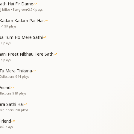
पाले
ath Hai Fir Darne
साने वाले
 billoo • Evergreen
•
2.7K
plays
उजाले
ारा
 Kadam Kadam Par Har
ारा
0
•
1.9K
plays
ba Tum Ho Mere Sathi
ा
6K
plays
ा
ani Preet Nibhau Tere Sath
1K
plays
रा
Tu Mera Thikana
ा
Collections
•
944
plays
riend
ा
lections
•
918
plays
a Sathi Hai
Beginners
•
890
plays
Friend
849
plays