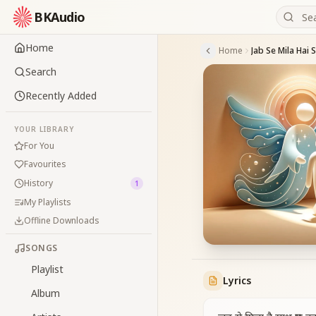
BKAudio
Home
Home
Jab Se Mila Hai 
Search
Recently Added
YOUR LIBRARY
For You
Favourites
History
1
My Playlists
Offline Downloads
SONGS
Playlist
Lyrics
Album