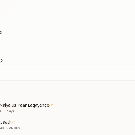
ा
ा
रा
ा
ा
ते
ाल करते
ते
करते
Naiya us Paar Lagayenge
ा
3.1K
plays
ा
 Saath
Baba
•
2.8K
plays
्हाले