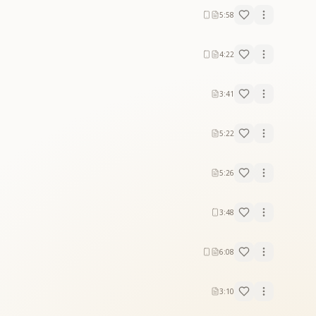
5:58
4:22
3:41
5:22
5:26
3:48
6:08
3:10