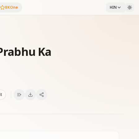
BKOne
HIN
 Prabhu Ka
xt