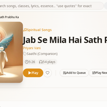
Sath Prabhu Ka
Spiritual Songs
Jab Se Mila Hai Sath
Priyani Vani
Saathi (Companion)
5:26
54
plays
Play
Add to Queue
Play Ne