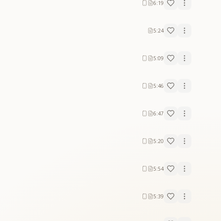
6:19
5:24
5:09
5:46
6:47
5:20
5:54
5:39