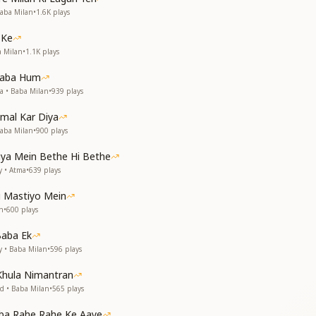
काश
Baba Milan
•
1.6K
plays
स
 Ke
काश
a Milan
•
1.1K
plays
स
 Baba Hum
e moon, and the stars
a • Baba Milan
•
939
plays
ndless peace
e moon, and the stars
mal Kar Diya
ndless peace
aba Milan
•
900
plays
vine light prevail
des eternally
tiya Mein Bethe Hi Bethe
vine light prevail
y • Atma
•
639
plays
des eternally
i Mastiyo Mein
ाम
n
•
600
plays
ाम
Baba Ek
ञान
y • Baba Milan
•
596
plays
ञान
ाम
Khula Nimantran
ाम
d • Baba Milan
•
565
plays
o our Supreme Abode
aba Rahe Rahe Ke Aaye