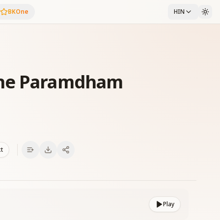
BKOne
HIN
pne Paramdham
xt
Play