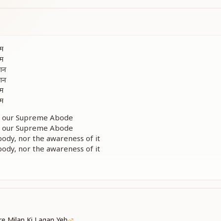
ाम
ाम
ञान
ञान
ाम
ाम
o our Supreme Abode
o our Supreme Abode
ody, nor the awareness of it
ody, nor the awareness of it
o our Supreme Abode
o our Supreme Abode
र
र
e Milan Ki Lagan Yeh