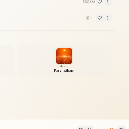
5:58
4:13
Playlist
Paramdham