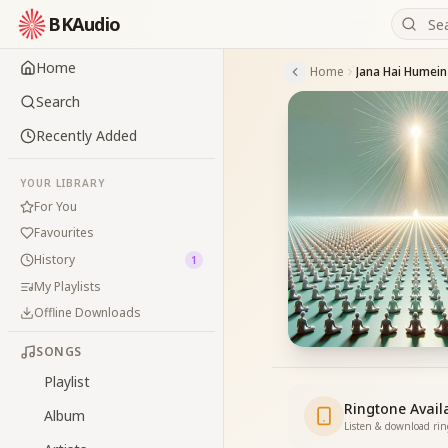
BKAudio
Home
Home
Search
Recently Added
YOUR LIBRARY
For You
Favourites
History
1
My Playlists
Offline Downloads
SONGS
Playlist
Ringtone Avail
Album
Listen & download ri