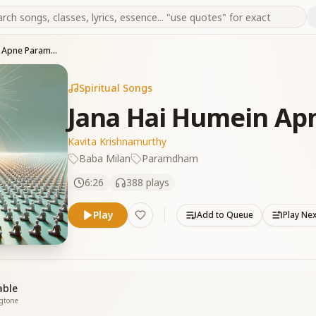
Jana Hai Humein Apne Paramdham
Spiritual Songs
Jana Hai Humein A
Kavita Krishnamurthy
Baba Milan
Paramdham
6:26
388
plays
Play
Add to Queue
Play Ne
able
ngtone