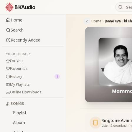
BKAudio
Home
Home
Jaane Kya Thi K
Search
Recently Added
YOUR LIBRARY
For You
Favourites
History
1
My Playlists
Offline Downloads
SONGS
Playlist
Ringtone Avail
Album
Listen & download ri