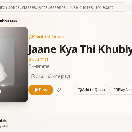
hubiya Maa
Spiritual Songs
Jaane Kya Thi Khubi
BK Asmita
Mamma
7:12
449
plays
Play
Add to Queue
Play Ne
able
ngtone