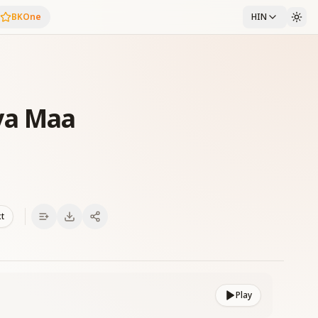
BKOne
HIN
ya Maa
xt
Play