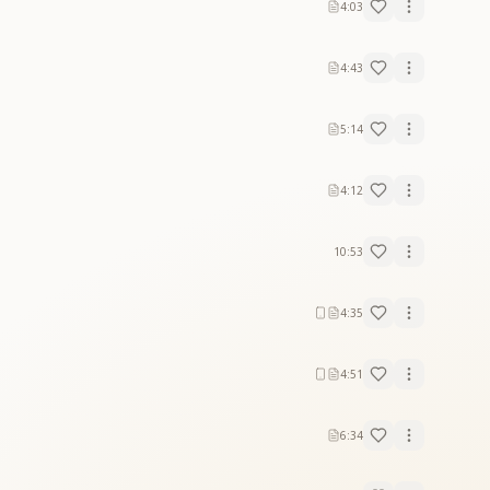
4:03
4:43
5:14
4:12
10:53
4:35
4:51
6:34