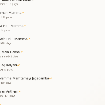
Mamma
•
1.1K
plays
Humari Mamma
•
1.1K
plays
देखा सन्तुलन
aa Ho - Mamma
•
1K
plays
aath Hai - Mamma
•
978
plays
 Mein Dekha
 Mamma
•
642
plays
Jag Kalyani
a
•
517
plays
े
i Mamma Mamtamayi Jagadamba
•
489
plays
wan Anthem
mma
•
421
plays