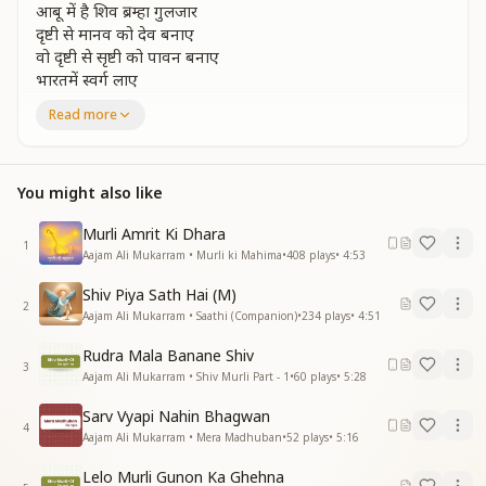
आबू में है शिव ब्रम्हा गुलजार
दृष्टी से मानव को देव बनाए
वो दृष्टी से सृष्टी को पावन बनाए
भारतमें स्वर्ग लाए
हम रूहानी बच्चे उनका ये संदेश सुनाए
Read more
जन्मोंजन्मांतरकी प्रभुदर्शन प्यासी तड़पती है ये आत्माएं
जन्मोंजन्मांतरकी प्रभुदर्शन प्यासी तड़पती है ये आत्माएं
पहले विकारों का दान करो तुम और से भी कराओ
You might also like
प्रभु मिलन मनाना हो तो आबू में सब चले आओ
उनकी दृष्टी पड जाएगी वो तन मन पावन कर जाएगी
Murli Amrit Ki Dhara
1
रहमन कोडी से हिरा तेरा पल में हो जाएगा
Aajam Ali Mukarram • Murli ki Mahima
•
408
plays
•
4:53
मनमनाभव मामेंकम से पाए है हमने शिवम
Shiv Piya Sath Hai (M)
जन्मोंजन्मांतरकी प्रभुदर्शन प्यासी तड़पती है ये आत्माएं
2
Aajam Ali Mukarram • Saathi (Companion)
•
234
plays
•
4:51
जन्मोंजन्मांतरकी प्रभुदर्शन प्यासी तड़पती ये आत्माएं
Rudra Mala Banane Shiv
जीवन सुख दुख खेल बना है खेल रहे हम बाजी
3
Aajam Ali Mukarram • Shiv Murli Part - 1
•
60
plays
•
5:28
प्रार्थना पूजा अजान से ही शिवजी होते है राजी
सच्चे दिलसे दिलवालो की प्रभुजी माला बनाते है
Sarv Vyapi Nahin Bhagwan
ज्ञान योग धारणा सेवा से जो जीवन बनाते है
4
Aajam Ali Mukarram • Mera Madhuban
•
52
plays
•
5:16
मुक्ति जीवन मुक्ति से ही प्रभु जी ये सृष्टी चलाए
जन्मोंजन्मांतरकी प्रभुदर्शन प्यासी तड़पती है ये आत्माएं
Lelo Murli Gunon Ka Ghehna