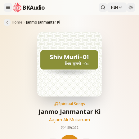
BKAudio
HIN
Home
Janmo Janmantar Ki
Spiritual Songs
Janmo Janmantar Ki
Aajam Ali Mukarram
4:59
72