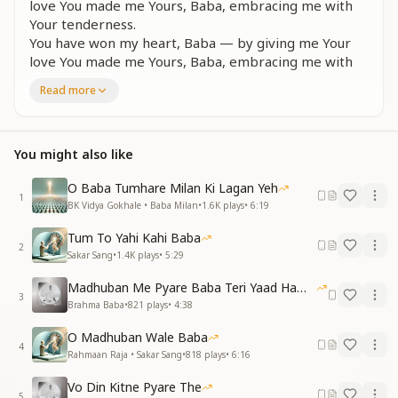
love You made me Yours, Baba, embracing me with
Your tenderness.
You have won my heart, Baba — by giving me Your
love You made me Yours, Baba, embracing me with
Your tenderness.
Read more
You have won my heart, Baba.
तेरी मीठी वानी सुनकर दिल कहता है।
तेरी मीठी वानी सुनकर दिल कहता है।
You might also like
तेरे सिवा बाबा कोई दिल में न रहता है।
तेरे सिवा बाबा कोई दिल में न रहता है।
O Baba Tumhare Milan Ki Lagan Yeh
1
पा लिया संसार हमने बाबा तुम्हे पाके
BK Vidya Gokhale • Baba Milan
•
1.6K
plays
•
6:19
अपना बनाया बाबा दुलार हमे करके।
Tum To Yahi Kahi Baba
जीत लिया दिल बाबा।
2
Sakar Sang
•
1.4K
plays
•
5:29
Listening to Your sweet words, my heart says;
Madhuban Me Pyare Baba Teri Yaad Hamko Aaye
Listening to Your sweet words, my heart says.
3
Brahma Baba
•
821
plays
•
4:38
None else lives in my heart besides You, Baba.
None else lives in my heart besides You, Baba.
O Madhuban Wale Baba
We have attained a whole world, Baba, having found
4
Rahmaan Raja • Sakar Sang
•
818
plays
•
6:16
You;
You made me Yours, Baba, by embracing me with
Vo Din Kitne Pyare The
5