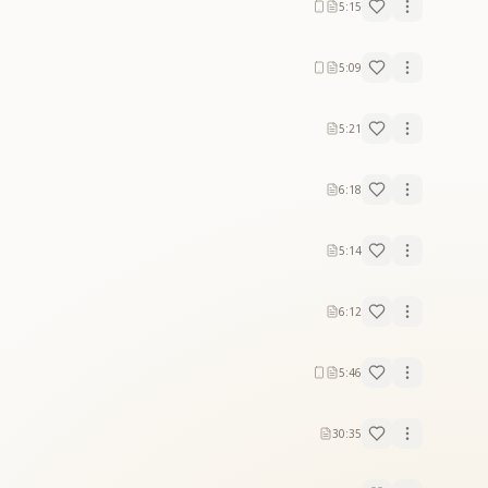
5:15
5:09
5:21
6:18
5:14
6:12
5:46
30:35