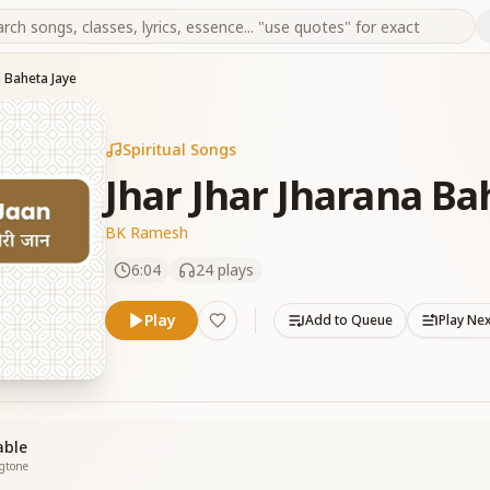
a Baheta Jaye
Spiritual Songs
Jhar Jhar Jharana Ba
BK Ramesh
6:04
24
plays
Play
Add to Queue
Play Ne
able
ngtone