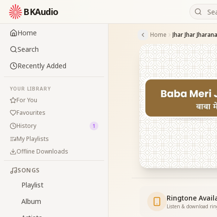
BKAudio
Home
Home
Jhar Jhar Jharan
Search
Recently Added
YOUR LIBRARY
For You
Favourites
History
1
My Playlists
Offline Downloads
SONGS
Playlist
Ringtone Avail
Album
Listen & download ri