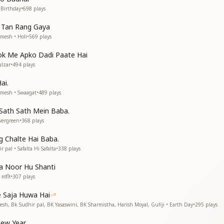
क्ति तेरे साथ है
 Birthday
•
698
plays
 सिर पे उसका हाथ है
 Tan Rang Gaya
हो रहा
mesh • Holi
•
569
plays
ला
lok Me Apko Dadi Paate Hai
है
lzar
•
494
plays
ीत है
ai.
amesh • Swaagat
•
489
plays
 Sath Sath Mein Baba.
vergreen
•
368
plays
 Chalte Hai Baba.
pal • Safalta Hi Safalta
•
338
plays
े ये वरदान है
a Noor Hu Shanti
शांति
•
307
plays
तेरा भला हो जायेगा
 Saja Huwa Hai
esh, Bk Sudhir pal, BK Yasaswini, BK Sharmistha, Harish Moyal, Gufiji • Earth Day
•
295
plays
ew Year