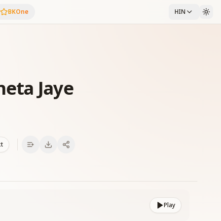
BKOne
HIN
heta Jaye
xt
Play