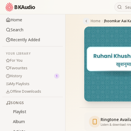
BKAudio
Home
Home
Search
Recently Added
YOUR LIBRARY
For You
Favourites
History
1
My Playlists
Offline Downloads
SONGS
Playlist
Ringtone Avail
Album
Listen & download ri