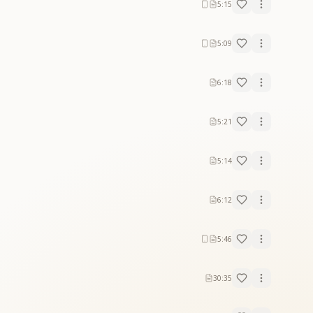
5:15
5:09
6:18
5:21
5:14
6:12
5:46
30:35