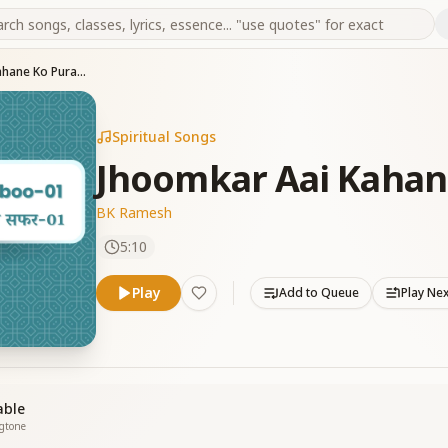
Jhoomkar Aai Kahane Ko Puravai
Spiritual Songs
Jhoomkar Aai Kahan
BK Ramesh
5:10
Play
Add to Queue
Play Ne
able
ngtone