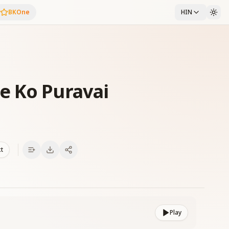
BKOne
HIN
e Ko Puravai
xt
Play