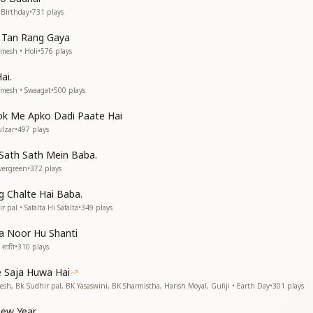
ें
 Birthday
•
731
plays
ो रे
 Tan Rang Gaya
 रे
mesh • Holi
•
576
plays
ai.
amesh • Swaagat
•
500
plays
ाए
lok Me Apko Dadi Paate Hai
lzar
•
497
plays
 Sath Sath Mein Baba.
 रे
vergreen
•
372
plays
 रे
 में गूंज उठी शहनाई
 Chalte Hai Baba.
ें
pal • Safalta Hi Safalta
•
349
plays
 रे
a Noor Hu Shanti
 रे
शांति
•
310
plays
पुरवाई
 Saja Huwa Hai
पुरवाई
esh, Bk Sudhir pal, BK Yasaswini, BK Sharmistha, Harish Moyal, Gufiji • Earth Day
•
301
plays
 में गूंज उठी शहनाई
ew Year