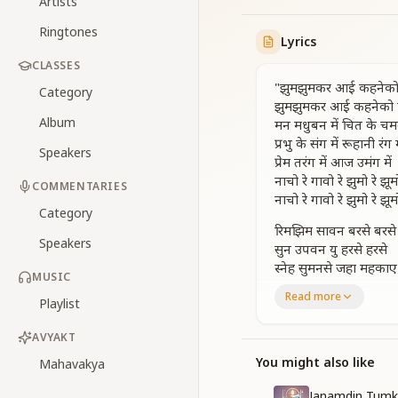
Artists
Ringtones
Lyrics
CLASSES
"झुमझुमकर आई कहनेको 
Category
झुमझुमकर आई कहनेको 
Album
मन मधुबन में चित के चमन
प्रभु के संग में रूहानी रंग म
Speakers
प्रेम तरंग में आज उमंग में
नाचो रे गावो रे झुमो रे झूमो
COMMENTARIES
नाचो रे गावो रे झुमो रे झूमो
Category
रिमझिम सावन बरसे बरसे म
Speakers
सुन उपवन यु हरसे हरसे
स्नेह सुमनसे जहा महकाए
MUSIC
पावन जीवन को बनाए
Read more
Playlist
दिल में लहरसे है के स्वर में
ज्ञान की गुंजन है अंतर में
AVYAKT
नाचो रे गावो रे झुमो रे झूमो
नाचो रे गावो रे झुमो रे झूमो
You might also like
Mahavakya
मन मधुबन में चित के चमन
Janamdin Tumk