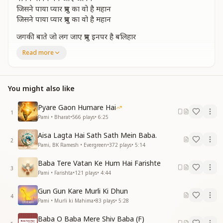
जिसने पाया प्यार प्रभु का वो है महान
जिसने पाया प्यार प्रभु का वो है महान
जगकी बाते जो लग जाए प्रभु इनपर है बलिहार
आस संकल्प होता सफल है
Read more
पाए प्रभु से दिव्य उपहार
जगकी बाते जो लग जाए प्रभु इनपर है बलिहार
आस संकल्प होता सफल है
You might also like
पाए प्रभु से दिव्य उपहार
जगकी बाते जो लग जाए प्रभु इनपर है बलिहार
Pyare Gaon Humare Hai
आस संकल्प होता सफल है
1
Pami • Bharat
•
566
plays
•
6:25
पाए प्रभु से दिव्य उपहार
सबसे बड़ा है वो धनवान
Aisa Lagta Hai Sath Sath Mein Baba.
पावन पावन बन जाए जीवन
2
Pami, BK Ramesh • Evergreen
•
372
plays
•
5:14
पावन पावन बन जाए जीवन
जिसने पाया प्यार प्रभु का वो है महान
Baba Tere Vatan Ke Hum Hai Farishte
3
जिसने पाया प्यार प्रभु का वो है महान
Pami • Farishta
•
121
plays
•
4:44
मैं और मेरा कर दे अर्पण
Gun Gun Kare Murli Ki Dhun
4
जो सबसे बड़ा महादानी है
Pami • Murli ki Mahima
•
83
plays
•
5:28
सबका भला हो सोचे मन में
Baba O Baba Mere Shiv Baba (F)
देता सबको सम्मान है