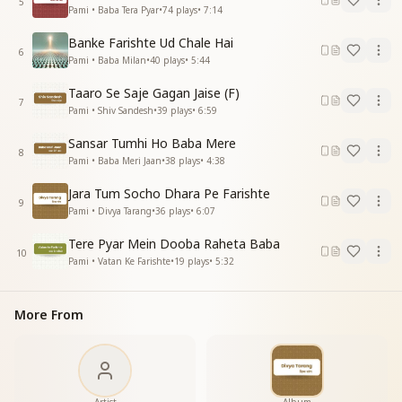
5
Pami • Baba Tera Pyar
•
74
plays
•
7:14
मैं और मेरा कर दे अर्पण
जो सबसे बड़ा महादानी है
Banke Farishte Ud Chale Hai
सबका भला हो सोचे मन में
6
Pami • Baba Milan
•
40
plays
•
5:44
देता सबको सम्मान है
मिले प्रभु से स्वत वरदान
Taaro Se Saje Gagan Jaise (F)
7
पावन पावन बन जाए जीवन
Pami • Shiv Sandesh
•
39
plays
•
6:59
पावन पावन बन जाए जीवन
Sansar Tumhi Ho Baba Mere
जिसने पाया प्यार प्रभु का वो है महान
8
Pami • Baba Meri Jaan
•
38
plays
•
4:38
जिसने पाया प्यार प्रभु का वो है महान
जिसने कर दी जीवन अर्पण
Jara Tum Socho Dhara Pe Farishte
प्रभु पे अपना सर्व समर्पण
9
Pami • Divya Tarang
•
36
plays
•
6:07
उससा न कोई है गुणवान
पावन पावन बन जाए जीवन
Tere Pyar Mein Dooba Raheta Baba
10
पावन पावन बन जाए जीवन
Pami • Vatan Ke Farishte
•
19
plays
•
5:32
पावन पावन बन जाए जीवन
पावन पावन बन जाए जीवन
More From