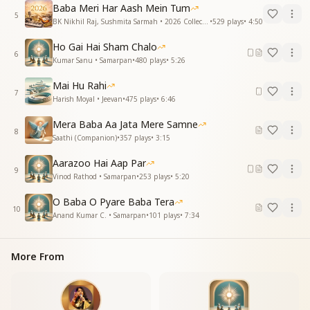
ईश्वर ही करता अर्पण सब उसकी चाह पर
Baba Meri Har Aash Mein Tum
सब उसकी चाह पर
5
BK Nikhil Raj, Sushmita Sarmah • 2026 Collections
•
529
plays
•
4:50
जो हो गया समर्पण ईश्वर की राह पर
जो हो गया समर्पण ईश्वर की राह पर
Ho Gai Hai Sham Chalo
6
जो हो गया समर्पण ईश्वर की राह पर
Kumar Sanu • Samarpan
•
480
plays
•
5:26
—-----------------------------------------
Mai Hu Rahi
7
Harish Moyal • Jeevan
•
475
plays
•
6:46
Mera Baba Aa Jata Mere Samne
8
Saathi (Companion)
•
357
plays
•
3:15
Aarazoo Hai Aap Par
9
Vinod Rathod • Samarpan
•
253
plays
•
5:20
O Baba O Pyare Baba Tera
10
Anand Kumar C. • Samarpan
•
101
plays
•
7:34
More From