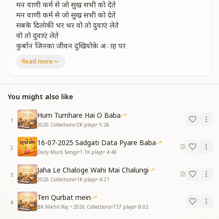
मन वाणी कर्म से जो सुख सभी को देते
मन वाणी कर्म से जो सुख सभी को देते
सबके दिलोकी भर भर वो तो दुवाएं लेते
वो तो दुवाएं लेते
कुर्बान जिनका जीवन दुखियोके अाह पर
जो हो गया समर्पण ईश्वर की राह पर
Read more
एक आसरा भरोसा एक आश बल जिसे
एक आसरा भरोसा एक आश बल जिसे
You might also like
महिमा की मान की नहीं प्यास है जिसे
नहीं प्यास है जिसे
Hum Tumhare Hai O Baba
गुण शक्तियां खजाने मिलते है अथाह भर
1
2026 Collections
•
2K
plays
•
5:26
जो हो गया समर्पण ईश्वर की राह पर
16-07-2025 Sadgati Data Pyare Baba
करता का ना भान है ना फल की कोई इच्छा
2
Daily Murli Songs
•
1.1K
plays
•
4:46
करता का ना भान है ना फल की कोई इच्छा
हर बात में है राजी हर रंग लगता अच्छा
Jaha Le Chaloge Wahi Mai Chalungi
3
हर रंग लगता अच्छा
2026 Collections
•
1K
plays
•
4:21
उसकी निगाह प्रभुपर प्रभु की निगाह उसपर
Teri Qurbat mein
जो हो गया समर्पण ईश्वर की राह पर
4
BK Nikhil Raj • 2026 Collections
•
737
plays
•
8:02
जो हो गया समर्पण ईश्वर की राह पर