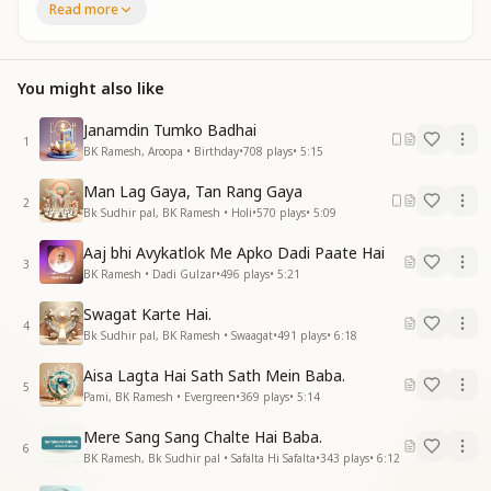
Read more
छू लेंगे आसमा को कसम है दिल से
तेरी रोशनी से जग को रोशन करूंगा
जो तुम कहोगे बाबा वो मैं करूंगा
You might also like
वो मेरे हमसफर मेरे बाबा
वो मेरे दिलबर मेरे बाबा
Janamdin Tumko Badhai
1
किस्मत ये मेरी सबसे है हसीन
BK Ramesh, Aroopa • Birthday
•
708
plays
•
5:15
तदबीर जो मिली बड़ी दिलकशीन
Man Lag Gaya, Tan Rang Gaya
हसरत जगी जिगर में तुमसा है बनना
2
Bk Sudhir pal, BK Ramesh • Holi
•
570
plays
•
5:09
हसरत जगी जिगर में तुमसा है बनना
जन्नत धरा पर मैं उतार लूंगा
Aaj bhi Avykatlok Me Apko Dadi Paate Hai
जो तुम कहोगे बाबा वो मैं करूंगा
3
BK Ramesh • Dadi Gulzar
•
496
plays
•
5:21
जैसे चलाओगे तुम वैसे चलूंगा
जैसे चलाओगे तुम वैसे चलूंगा
Swagat Karte Hai.
4
साथ निभाने का वादा किया है
Bk Sudhir pal, BK Ramesh • Swaagat
•
491
plays
•
6:18
मैं भी तो वादा निभाके रहूंगा
Aisa Lagta Hai Sath Sath Mein Baba.
वो मेरे हमसफर मेरे बाबा
5
Pami, BK Ramesh • Evergreen
•
369
plays
•
5:14
वो मेरे दिलबर मेरे बाबा
वो मेरे हमसफर मेरे बाबा
Mere Sang Sang Chalte Hai Baba.
वो मेरे दिलबर मेरे बाबा
6
BK Ramesh, Bk Sudhir pal • Safalta Hi Safalta
•
343
plays
•
6:12
वो मेरे हमसफर मेरे बाबा