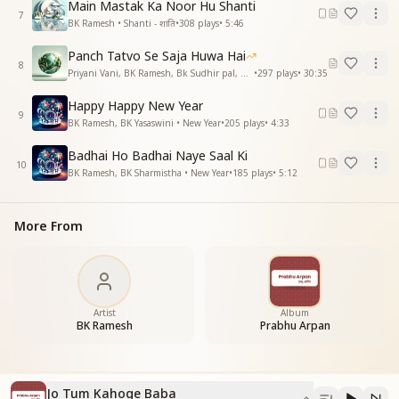
वो मेरे दिलबर मेरे बाबा
Main Mastak Ka Noor Hu Shanti
7
वो मेरे हमसफर मेरे बाबा
BK Ramesh • Shanti - शांति
•
308
plays
•
5:46
वो मेरे दिलबर मेरे बाबा
Panch Tatvo Se Saja Huwa Hai
_
_
_
_
_
_
_
_
8
Priyani Vani, BK Ramesh, Bk Sudhir pal, BK Yasaswini, BK Sharmistha, Harish Moyal, Gufiji • Earth Day
•
297
plays
•
30:35
Happy Happy New Year
9
BK Ramesh, BK Yasaswini • New Year
•
205
plays
•
4:33
Badhai Ho Badhai Naye Saal Ki
10
BK Ramesh, BK Sharmistha • New Year
•
185
plays
•
5:12
More From
Artist
Album
BK Ramesh
Prabhu Arpan
Jo Tum Kahoge Baba