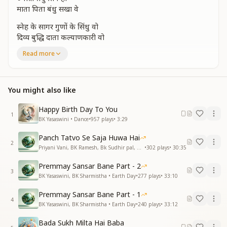
माता पिता बंधु सखा वे
स्नेह के सागर गुणों के सिंधु वो
दिव्य बुद्धि दाता कल्याणकारी वो
स्नेह के सागर गुणों के सिंधु वो
Read more
दिव्य बुद्धि दाता कल्याणकारी वो
मानव को देव बना रहे है
परमात्मा वो
You might also like
ज्योति बिंदु शिव ही
माता पिता बंधु सखा वे
Happy Birth Day To You
ब्रम्हा तन का आधार लेकर
1
BK Yasaswini • Dance
•
957
plays
•
3:29
अपना परिचय खुद ही देते
ब्रम्हा तन का आधार लेकर
Panch Tatvo Se Saja Huwa Hai
अपना परिचय खुद ही देते
2
Priyani Vani, BK Ramesh, Bk Sudhir pal, BK Yasaswini, BK Sharmistha, Harish Moyal, Gufiji • Earth Day
•
302
plays
•
30:35
मुक्ति जीवन मुक्ति का वरदान देते
परमात्मा वो
Premmay Sansar Bane Part - 2
3
ज्योति बिंदु शिव ही
BK Yasaswini, BK Sharmistha • Earth Day
•
277
plays
•
33:10
माता पिता बंधु सखा रे
Premmay Sansar Bane Part - 1
स्वयं शंभू भगवन वो है निराकार
4
BK Yasaswini, BK Sharmistha • Earth Day
•
240
plays
•
33:12
आनंद का सागर सर्वशक्तिमान है
परम सुखदाता वो भाग्यविधाता है
Bada Sukh Milta Hai Baba