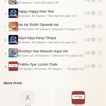
परमात्मा वो
5
BK Yasaswini • Sukh
•
209
plays
•
6:36
ज्योति बिंदु शिव ही
माता पिता बंधु सखा वे
Happy Happy New Year
6
—--------------------------------------
BK Ramesh, BK Yasaswini • New Year
•
206
plays
•
4:33
Aai Aai Shubh Dipawali Aai
7
BK Sharmistha, BK Yasaswini • Deepavali
•
192
plays
•
5:10
Naya Naya Rang Chhaya
8
BK Ramesh, BK Yasaswini • New Year
•
164
plays
•
6:01
Khushiyo Kaa Mausam Aaya Hai
9
Bk Sudhir pal, BK Yasaswini • Celebration
•
157
plays
•
6:29
Prabhu Pyar Lutate Chale
10
Udit Narayan, BK Ramesh, BK Yasaswini • Prabhu Arpan
•
139
plays
•
5:22
More From