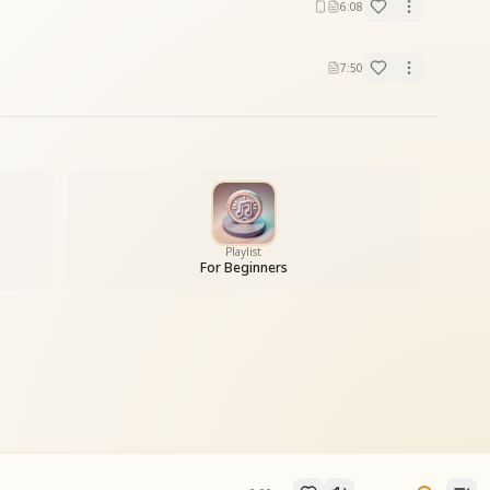
6:08
7:50
Playlist
For Beginners