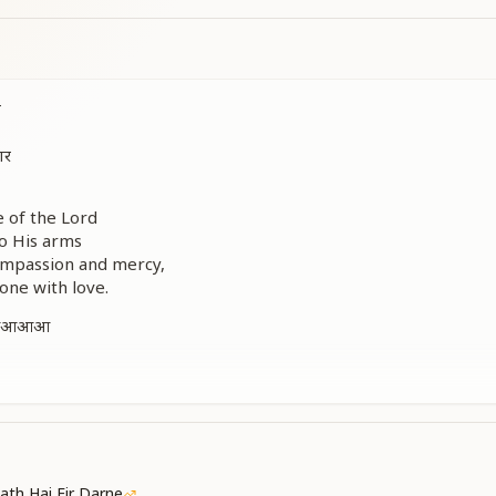
ा
गर
e of the Lord
to His arms
ompassion and mercy,
one with love.
आआआआ
यार का आआआआआ
....
ath Hai Fir Darne