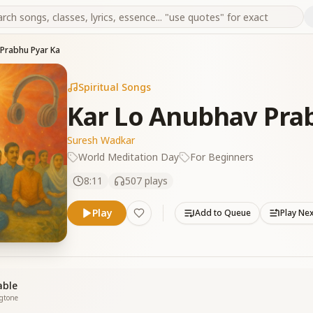
 Prabhu Pyar Ka
Spiritual Songs
Kar Lo Anubhav Pra
Suresh Wadkar
World Meditation Day
For Beginners
8:11
507
plays
Play
Add to Queue
Play Ne
able
ngtone