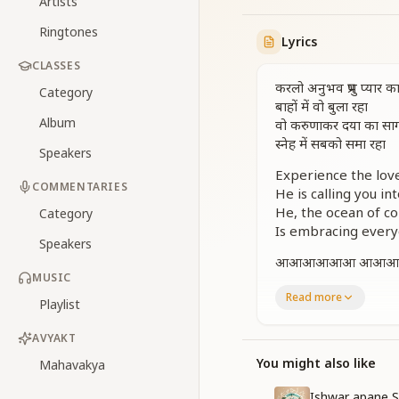
Artists
Ringtones
Lyrics
CLASSES
करलो अनुभव प्रभु प्यार क
Category
बाहों में वो बुला रहा
Album
वो करुणाकर दया का सा
स्नेह में सबको समा रहा
Speakers
Experience the lov
COMMENTARIES
He is calling you in
He, the ocean of c
Category
Is embracing every
Speakers
आआआआआआ आआ
MUSIC
आआआआआआ
Read more
Playlist
AAAAAA AAAAAA
AAAAAA
AVYAKT
करलो अनुभव प्रभु प्
You might also like
Mahavakya
करलो अनुभव प्रभु प्यार का.
Ishwar apane S