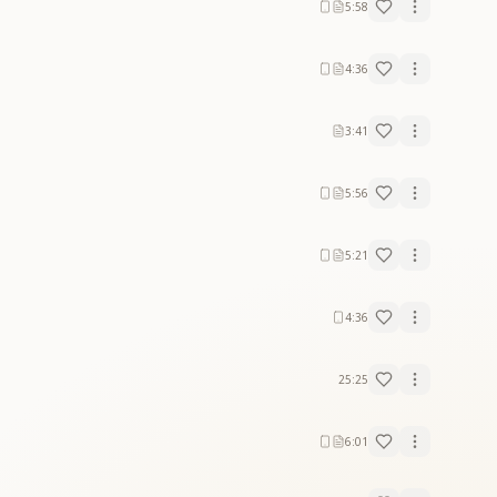
5:58
4:36
3:41
5:56
5:21
4:36
25:25
6:01