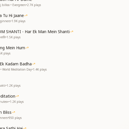
ा
 billoo • Evergreen
•
2.7K
plays
गर
 Tu Hi Jaane
eginners
•
1.9K
plays
OM SHANTI - Har Ek Man Mein Shanti
शांति
•
1.5K
plays
ा
ang Mein Hum
ine love…
5K
plays
e of the Lord…
 Ek Kadam Badha
 of the Lord,
 World Meditation Day
•
1.4K
plays
nto His arms…
ompassion and mercy,
ne in His affection…
akti
•
1.2K
plays
e of the Lord,
e of the Lord,
itation
 of the Lord.
nutes+
•
1.2K
plays
तो
 Bliss
म
inners
•
950
plays
तो
a Sathi Hai