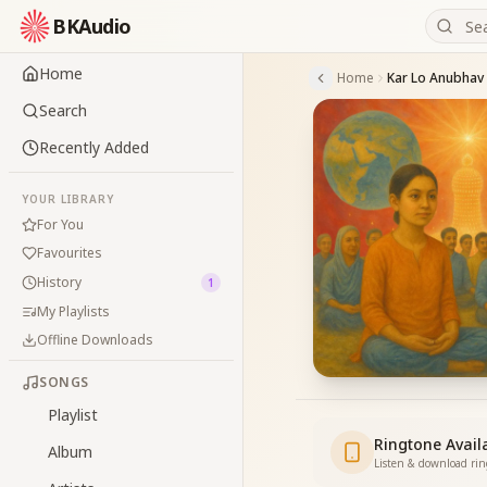
BKAudio
Home
Home
Kar Lo Anubhav
Search
Recently Added
YOUR LIBRARY
For You
Favourites
History
1
My Playlists
Offline Downloads
SONGS
Playlist
Ringtone Avail
Album
Listen & download ri