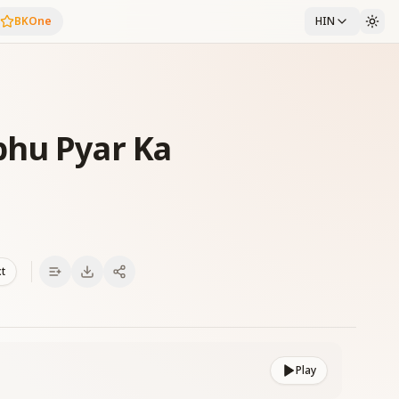
BKOne
HIN
bhu Pyar Ka
xt
Play