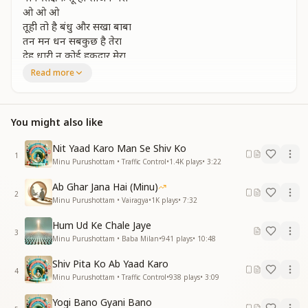
ओ ओ ओ
तूही तो है बंधु और सखा बाबा
तन मन धन सबकुछ है तेरा
देह धारी न कोई हकदार मेरा
मेरे सर्व संकल्प है तेरे
Read more
ओ ओ ओ
मेरे मन पे तेरा ही अधिकार बाबा
पाव चले सदा उस ओर मेरे
You might also like
जिस ओर दिखता है द्वार ते…..रा
हाथो से करू मै कर्मना में सेवा
Nit Yaad Karo Man Se Shiv Ko
ओ ओ ओ
1
Minu Purushottam • Traffic Control
•
1.4K
plays
•
3:22
दिल पे रहता है तेरा खुमार बाबा
अल्फ अल्लाह तू दे बच्चा मै
Ab Ghar Jana Hai (Minu)
2
तेरे वारसी पर अधिकार मेरा
Minu Purushottam • Vairagya
•
1K
plays
•
7:32
तेरे ज्ञान ने किया है मुझे घायल
Hum Ud Ke Chale Jaye
ओ ओ ओ
3
Minu Purushottam • Baba Milan
•
941
plays
•
10:48
तू है वेद मेरा मै बीमार तेरा
ओ ओ ओ
Shiv Pita Ko Ab Yaad Karo
ओ ओ ओ
4
Minu Purushottam • Traffic Control
•
938
plays
•
3:09
Yogi Bano Gyani Bano