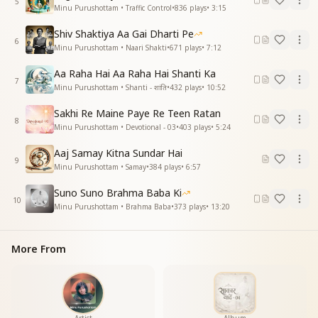
5
Minu Purushottam • Traffic Control
•
836
plays
•
3:15
Shiv Shaktiya Aa Gai Dharti Pe
6
Minu Purushottam • Naari Shakti
•
671
plays
•
7:12
Aa Raha Hai Aa Raha Hai Shanti Ka
7
Minu Purushottam • Shanti - शांति
•
432
plays
•
10:52
Sakhi Re Maine Paye Re Teen Ratan
8
Minu Purushottam • Devotional - 03
•
403
plays
•
5:24
Aaj Samay Kitna Sundar Hai
9
Minu Purushottam • Samay
•
384
plays
•
6:57
Suno Suno Brahma Baba Ki
10
Minu Purushottam • Brahma Baba
•
373
plays
•
13:20
More From