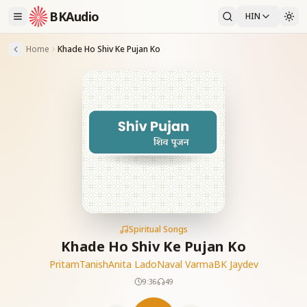
BKAudio
HIN
Home
Khade Ho Shiv Ke Pujan Ko
Spiritual Songs
Khade Ho Shiv Ke Pujan Ko
Pritam
Tanish
Anita Lado
Naval Varma
BK Jaydev
9:36
49