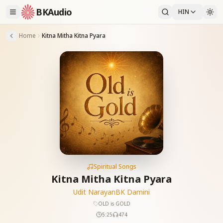
BKAudio
HIN
Home
Kitna Mitha Kitna Pyara
Spiritual Songs
Kitna Mitha Kitna Pyara
Udit Narayan
BK Damini
OLD is GOLD
5:25
474