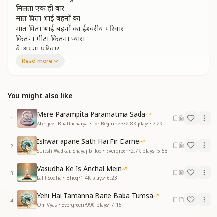
मिलता एक ही बार
मात पिता भाई बहनों का
मात पिता भाई बहनों का ईश्वरीय परिवार
कितना मीठा कितना प्यारा
ये अपना परिवार
कितना मीठा कितना प्यारा
Read more
ये देवी परिवारt
धरती नगमे गाती है
अंबर फूल बिछाता है
You might also like
बाबा के संग देवी कुल ये मस्त मगन हो गाता है
धरती नगमे गाती है
Mere Parampita Paramatma Sada
अंबर फूल बिछाता है
1
Abhijeet Bhattacharya • For Beginners
•
2.8K
plays
•
7:29
बाबा के संग देवी कुल ये मस्त मगन हो गाता है
वाह री बाबा वाह री बच्चे
Ishwar apane Sath Hai Fir Darne
2
वाह री बाबा वाह री बच्चे
Suresh Wadkar, Shayaj billoo • Evergreen
•
2.7K
plays
•
5:58
गाती है यही बहार
Vasudha Ke Is Anchal Mein
कितना मीठा कितना प्यारा
3
Lalit Sodha • Bhog
•
1.4K
plays
•
6:23
ये अपना परिवार
कितना मीठा कितना प्यारा
Yehi Hai Tamanna Bane Baba Tumsa
ये देवी परिवार
4
Om Vyas • Evergreen
•
990
plays
•
7:15
झिलमिल करते नभ में जैसे सुंदर दिखते तारे हैं