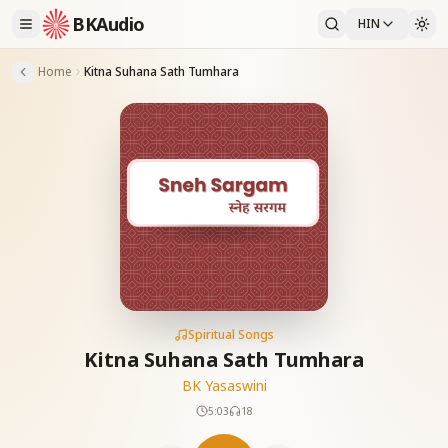
BKAudio
HIN
Home
Kitna Suhana Sath Tumhara
Spiritual Songs
Kitna Suhana Sath Tumhara
BK Yasaswini
5:03
18