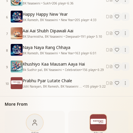
5
BK Yasaswini • Sukh
•
206
plays
•
6:36
हो जाए मन पावन पावन
कितना सुहाना साथ तुम्हारा
Happy Happy New Year
मिले हो हमको शिव भगवान्
6
BK Ramesh, BK Yasaswini • New Year
•
205
plays
•
4:33
आनंद से मन डूब जाए
हो जाए मन पावन पावन
Aai Aai Shubh Dipawali Aai
7
—-----------------------------------
BK Sharmistha, BK Yasaswini • Deepavali
•
191
plays
•
5:10
Naya Naya Rang Chhaya
8
BK Ramesh, BK Yasaswini • New Year
•
163
plays
•
6:01
Khushiyo Kaa Mausam Aaya Hai
9
Bk Sudhir pal, BK Yasaswini • Celebration
•
156
plays
•
6:29
Prabhu Pyar Lutate Chale
10
Udit Narayan, BK Ramesh, BK Yasaswini • Prabhu Arpan
•
135
plays
•
5:22
More From