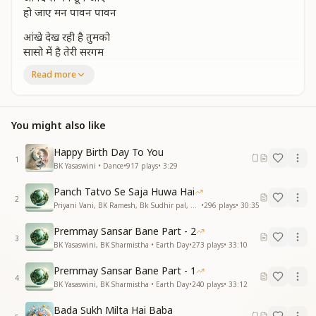
हो जाए मन पावन पावन
आंखे देख रही है तुमको
सासो में है तेरी सरगम
याद आती रहे हमे हर पल
Read more
हमसफ़र हमदम
सावन सुख का बरसे घन घन
जब भी होता है तुम से मिलन
You might also like
कितना सुहाना साथ तुम्हारा
मिले हो हमको शिव भगवान्
Happy Birth Day To You
आनंद से मन डूब जाए
1
BK Yasaswini • Dance
•
917
plays
•
3:29
हो जाए मन पावन पावन
Panch Tatvo Se Saja Huwa Hai
प्यारी प्यारी बाते तुम्हारी
2
Priyani Vani, BK Ramesh, Bk Sudhir pal, BK Yasaswini, BK Sharmistha, Harish Moyal, Gufiji • Earth Day
•
296
plays
•
30:35
अच्छी लगती मुरली तुम्हारी
जैसे बजती शहनाई
Premmay Sansar Bane Part - 2
घुल जाती है धड़कन में हमारी
3
BK Yasaswini, BK Sharmistha • Earth Day
•
273
plays
•
33:10
अब तो हमेशा दिल की चाह
संगम का हो यूहीं मंगल मिलन
Premmay Sansar Bane Part - 1
4
कितना सुहाना साथ तुम्हारा
BK Yasaswini, BK Sharmistha • Earth Day
•
240
plays
•
33:12
मिले हो हमको शिव भगवान्
Bada Sukh Milta Hai Baba
आनंद से मन डूब जाए