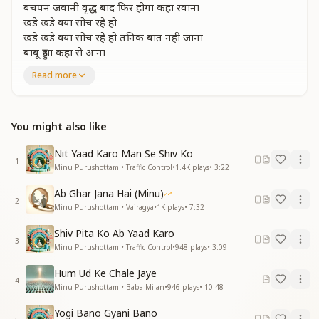
बचपन जवानी वृद्ध बाद फिर होगा कहा रवाना
खडे खडे क्या सोच रहे हो
खडे खडे क्या सोच रहे हो तनिक बात नही जाना
बाबू हुआ कहा से आना
कौन देश है जाना बाबू हुआ कहासे आना
Read more
घमंड इतना नशे के स्वामी खुद को नहीं पहचाना
घमंड इतना नशे के स्वामी खुद को नहीं पहचाना
शिव पिता बिन मार्ग न सूझे
You might also like
शिव पिता बिन मार्ग न सूझे समज के पाव उठाना
बाबा जाता समय सुहाना
Nit Yaad Karo Man Se Shiv Ko
1
कौन देश है जाना बाबू हुआ कहासे आना
Minu Purushottam • Traffic Control
•
1.4K
plays
•
3:22
कौन देश है जाना
Ab Ghar Jana Hai (Minu)
2
शरीर छुटा मिली न मंजिल फिर पीछे पछताना
Minu Purushottam • Vairagya
•
1K
plays
•
7:32
शरीर छुटा मिली न मंजिल फिर पीछे पछताना
Shiv Pita Ko Ab Yaad Karo
वरसा जन्म जन्म का कमांना
3
Minu Purushottam • Traffic Control
•
948
plays
•
3:09
जीते जी मरजीवा बनकर
जीते जी मर्जिवा बनकर छोड़के सभी बहाना
Hum Ud Ke Chale Jaye
बाबू मुक्तिधाम है जाना
4
Minu Purushottam • Baba Milan
•
946
plays
•
10:48
मुक्तिधाम है जाना बाबू मुक्तिधाम है जाना
Yogi Bano Gyani Bano