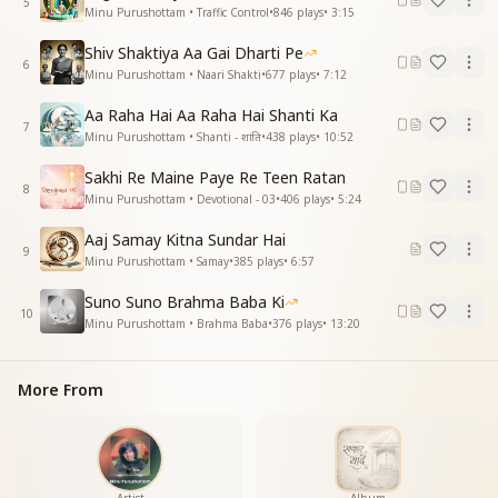
अहम आत्मा निश्चय करके प्रभु से योग लगाना
5
Minu Purushottam • Traffic Control
•
846
plays
•
3:15
अहम आत्मा निश्चय करके प्रभु से योग लगाना
पाना अखुट खजाना
Shiv Shaktiya Aa Gai Dharti Pe
6
पाना अखुट खजाना
Minu Purushottam • Naari Shakti
•
677
plays
•
7:12
सोचो सोचो ओ मन मूरख
Aa Raha Hai Aa Raha Hai Shanti Ka
सोचो सोचो ओ मन मूरख
7
Minu Purushottam • Shanti - शांति
•
438
plays
•
10:52
छोड़ के सभी बहाना
रहा न अब जमाना
Sakhi Re Maine Paye Re Teen Ratan
कौन देश है जाना बाबू हुआ कहासे आना
8
Minu Purushottam • Devotional - 03
•
406
plays
•
5:24
अरे कौन देश है जाना बाबू हुआ कहासे आना
कौन देश है जाना बाबू
Aaj Samay Kitna Sundar Hai
9
कौन देश है जाना बाबू हुआ कहासे आना
Minu Purushottam • Samay
•
385
plays
•
6:57
अरे कौन देश है जाना बाबू हुआ कहासे आना
Suno Suno Brahma Baba Ki
10
_
_
_
_
_
_
_
_
_
__
Minu Purushottam • Brahma Baba
•
376
plays
•
13:20
More From