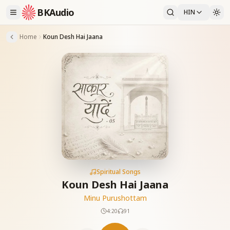
BKAudio
HIN
Home
Koun Desh Hai Jaana
Spiritual Songs
Koun Desh Hai Jaana
Minu Purushottam
4:20
91