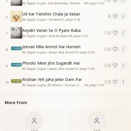
5
Bk Rajesh Gupta, Gita Bhardwaj • Brahma Baba
•
90
plays
•
5:52
Ud Kar Farishte Chala Ja Vatan
6
Bk Rajesh Gupta • Farishta
•
61
plays
•
9:36
Avyakt Vatan Se O Pyare Baba
7
Bk Rajesh Gupta • Brahma Baba
•
49
plays
•
6:37
Jeevan Mila Anmol Hai Humein
8
Bk Rajesh Gupta • Jeevan Mila Anmol
•
37
plays
•
8:53
Phoolo Mein Jitni Sugandh Hai
9
Bk Rajesh Gupta • Jeevan Mila Anmol
•
32
plays
•
9:30
Roshan Yeh Jaha Jinke Dam Par
10
Bk Rajesh Gupta, BK Bhanu • Sunhari Udan
•
29
plays
•
5:10
More From