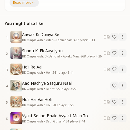
Read more
प्रभु आओ दिन दयाल
प्रभु ओ दिन दयाल
लोहड़ी संगम की करती बड़ा कमाल
You might also like
बछड़े मिलते है शिव बाबा दे नाल
दिलखुशी की सदा बाटे मिठाई
Aawaz Ki Duniya Se
1
रेवड़ी से मीठे बोल बोलो
BK Omprakash • Vatan - Paramdham
•
437
plays
•
6:13
फूलो जैसा है खुशनुमा चेहरा
Shanti Ki Ek Aayi Jyoti
प्रेम के भंडारे खोलो
2
BK Omprakash, BK Aanchal • Avyakt Maas
•
268
plays
•
4:26
हो शीतल नैना मन में हो चैना
ऐसे बने मालामाल
Holi Re Aai
ऐसे बने मालामाल
3
BK Omprakash • Holi
•
241
plays
•
5:11
लोहड़ी संगम की करती बड़ा कमाल
बछड़े मिलते है शिव बाबा दे नाल
Aao Nachiye Satguru Naal
4
BK Omprakash • Dance
•
222
plays
•
3:22
मन बुद्धि में ज्ञानका घृत हो योग की अग्नि जला ले
सडे पूराने कर्मो की डालके आहुती
Holi Hai Vai Holi
5
सच्ची लोहड़ी मना ले
BK Omprakash • Holi
•
209
plays
•
3:56
बाबा प्यारे वतन से पुकारे
Vyakt Se Jao Bhale Avyakt Mein To
वाह वाह मेरे लाल
6
BK Omprakash • Dadi Gulzar
•
134
plays
•
8:44
वाह वाह मेरे लाल
लोहड़ी संगम की करती बड़ा कमाल