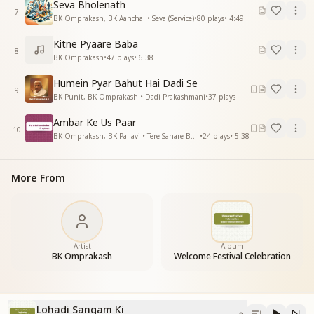
Seva Bholenath
बछड़े मिलते है शिव बाबा दे नाल
7
BK Omprakash, BK Aanchal • Seva (Service)
•
80
plays
•
4:49
हो हो हो हो हा हा हा
_
_
_
_
_
_
_
_
_
_"
Kitne Pyaare Baba
8
BK Omprakash
•
47
plays
•
6:38
Humein Pyar Bahut Hai Dadi Se
9
BK Punit, BK Omprakash • Dadi Prakashmani
•
37
plays
Ambar Ke Us Paar
10
BK Omprakash, BK Pallavi • Tere Sahare Baba
•
24
plays
•
5:38
More From
Artist
Album
BK Omprakash
Welcome Festival Celebration
Lohadi Sangam Ki