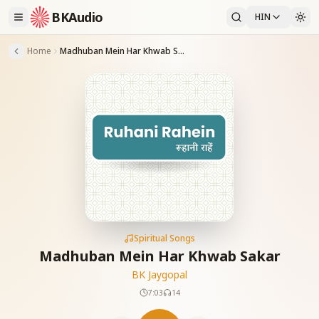
BKAudio
HIN
Home
Madhuban Mein Har Khwab Sakar
Spiritual Songs
Madhuban Mein Har Khwab Sakar
BK Jaygopal
7:03
14