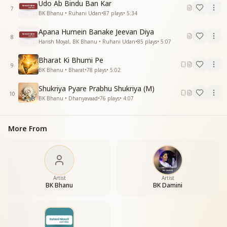
Udo Ab Bindu Ban Kar
7
BK Bhanu • Ruhani Udan
•
87
plays
•
5:34
Apana Humein Banake Jeevan Diya
8
Harish Moyal, BK Bhanu • Ruhani Udan
•
85
plays
•
5:07
Bharat Ki Bhumi Pe
9
BK Bhanu • Bharat
•
78
plays
•
5:02
Shukriya Pyare Prabhu Shukriya (M)
10
BK Bhanu • Dhanyavaad
•
76
plays
•
4:07
More From
Artist
Artist
BK Bhanu
BK Damini