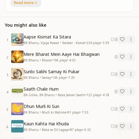
Read more
सत्य पथ के हम है राही नाथ स्वयं भगवान है
सत्य पथ के हम है राही नाथ स्वयं भगवान है
मंजिल अपनी कदम चूमेगी
You might also like
मंजिल अपनी कदम चूमेगी दिल में लिए अरमान है
हम सब के सब अपने लगते जब सबसे ये दिल मिले
Aapse Kismat Ka Sitara
1
मधुर वाणी बोल री मनवा मुरझाए मन झूम उठे
BK Bhanu, Vijaya Rawat • Takdeer - Kismat
•
234
plays
•
5:59
सदाचार के बनो उदाहरण
Mere Bharat Mein Aaye Hai Bhagwan
सदाचार के बनो उदाहरण तुमसे सब ये गुण सीखे
2
BK Bhanu • Bharat
•
196
plays
•
4:55
मधुर वाणी बोल री मनवा मुरझाए मन झूम उठे
मधुर वाणी बोल री मनवा मुरझाए मन झूम उठे
Sunlo Sabhi Samay Ki Pukar
3
BK Bhanu • Samay
•
136
plays
•
7:20
Saath Chale Hum
4
BK Gitika, BK Bhanu • Baba Jeevan Saathi
•
122
plays
•
4:18
Dhun Murli Ki Sun
5
BK Bhanu • Murli ki Mahima
•
91
plays
•
7:03
Kaun Kahta Hai Khuda
6
BK Bhanu • Baba se Dil Lagaya
•
87
plays
•
6:32