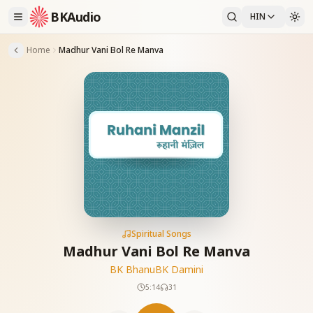
BKAudio
HIN
Home
Madhur Vani Bol Re Manva
Spiritual Songs
Madhur Vani Bol Re Manva
BK Bhanu
BK Damini
5:14
31