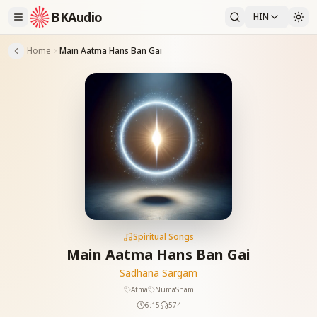
BKAudio
HIN
Home
Main Aatma Hans Ban Gai
Spiritual Songs
Main Aatma Hans Ban Gai
Sadhana Sargam
Atma
NumaSham
6:15
574