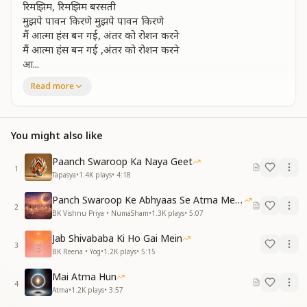
रिमझिम, रिमझिम बरसती
मुझपे पावन किरणे मुझपे पावन किरणे
मैं आत्मा हंस बन गई, अंतर को रोशन करने
मैं आत्मा हंस बन गई ,अंतर को रोशन करने
आ...
Read more
सुनहरा प्रकाश घेरा, फैला है मेरे चारों ओर
आनंद ही आनंद में हो रहा है मन विभोर
सूर्यमणि को यूं निहारू, शक्तियां मन में भरने
में आत्मा हंस बन गई ,अंतर को रोशन करने
You might also like
आ...
Paanch Swaroop Ka Naya Geet
पवित्रता के पंख लगे हैं ,सुख भरा है मन में
1
Tapasya
•
1.4K
plays
•
4:18
उड़ चली हूं बाबा के पास, प्यारे मीठे वतन में
निर्मल धारा ,स्नेह सुमन, महके मन उपवन में
Panch Swaroop Ke Abhyaas Se Atma Mein Shakti
2
मैं आत्मा हंस बन गई, अंतर को रोशन करने
BK Vishnu Priya • NumaSham
•
1.3K
plays
•
5:07
प्रेम ,शांति ,आनंद के मोतियों से मैं सज गई
Jab Shivababa Ki Ho Gai Mein
3
स्नेह की शहनाई मेरे जहन में अब बज रही
BK Reena • Yog
•
1.2K
plays
•
5:15
बाबा की बाहों में समाए मिलन मनाऊ वतन में
Mai Atma Hun
मैं आत्मा हंस बन गई ,अंतर को रोशन करने
4
Atma
•
1.2K
plays
•
3:57
में आत्मा हंस बन गई ,अंतर को रोशन करने