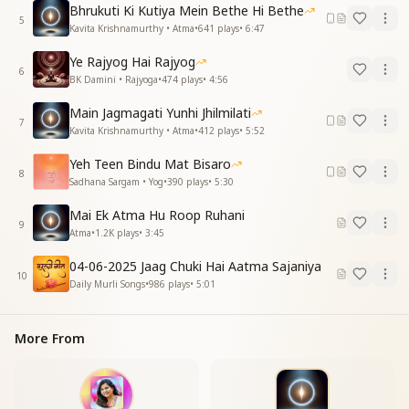
अंतर को रोशन करने .. अंतर को रोशन करने
Bhrukuti Ki Kutiya Mein Bethe Hi Bethe
5
Kavita Krishnamurthy • Atma
•
641
plays
•
6:47
Ye Rajyog Hai Rajyog
6
BK Damini • Rajyoga
•
474
plays
•
4:56
Main Jagmagati Yunhi Jhilmilati
7
Kavita Krishnamurthy • Atma
•
412
plays
•
5:52
Yeh Teen Bindu Mat Bisaro
8
Sadhana Sargam • Yog
•
390
plays
•
5:30
Mai Ek Atma Hu Roop Ruhani
9
Atma
•
1.2K
plays
•
3:45
04-06-2025 Jaag Chuki Hai Aatma Sajaniya
10
Daily Murli Songs
•
986
plays
•
5:01
More From