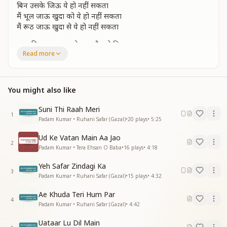
बिन उसके जिऊ ये हो नहीं सकता
मैं भूल जाऊ खुदा को ये हो नहीं सकता
मैं रूठ जाऊ खुदा से ये हो नहीं सकता
खुद की अल्लाह मत से मुद्दत है मुझे किया
Read more
सुबह शाम रात दिन उल्फत से भर दिया
एक पल हो जाऊ जूदा से ये हो नहीं सकता
मैं भूल जाऊ खुदा को ये हो नहीं सकता
मैं रूठ जाऊ खुदा से ये हो नहीं सकता
You might also like
नूरे सहार है मेरा जहा हो मेरा आशीया
Suni Thi Raah Meri
मुझे तो ये लमहा हर एक लफज हो मेरी दुनिया
1
Padam Kumar • Ruhani Safar (Gazal)
•
20
plays
•
5:25
उसकी खुदाई से दूर रहु ये हो नहीं सकता
मैं भूल जाऊ खुदा को ये हो नहीं सकता
Ud Ke Vatan Main Aa Jao
2
मैं रूठ जाऊ खुदा से ये हो नहीं सकता
Padam Kumar • Tera Ehsan O Baba
•
16
plays
•
4:18
Yeh Safar Zindagi Ka
3
Padam Kumar • Ruhani Safar (Gazal)
•
15
plays
•
4:32
Ae Khuda Teri Hum Par
4
Padam Kumar • Ruhani Safar (Gazal)
•
4:42
Uataar Lu Dil Main