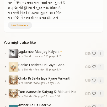
पल में रूप बदलकर बाबा आते पास तुम्हारे है
छोड़ देह की दुनियां ये सूरज चांद सितारे है
मन पंछी पिंजरे से उड़कर तुझ से आन मिले
मन मंदिर में बाबा तेरे प्यार का दीप जले
Read more
तेरी याद की मस्ती में हम अतिंद्रिय सुख पाते है
कितनी प्यारी सुखद अलौकिक
रूहानी मुलाकातें है
तेरी याद की मस्ती में हम अतिंद्रिय सुख पाते है
You might also like
कितनी प्यारी सुखद अलौकिक
रूहानी मुलाकातें है
Jagdambe Maa Jag Kalyani
1
बाहें पसारे अमृत ले ले मिलते आंखों से
Sarla Shinde • Mamma
•
521
plays
•
4:35
मन मंदिर में बाबा तेरे प्यार का दीप जले
Banke Farishta Ud Gaye Baba
2
खुशियों के भंडार मिले है जबसे तुमको पाए है
Sarla Shinde • Farishta
•
155
plays
•
5:44
दुनियां के सुख वैभव सारे कुछ भी न रास आए है
Chalo Ri Sakhi Jaye Pyare Vaikunth
खुशियों के भंडार मिले है जबसे तुमको पाए है
3
Sarla Shinde • Satyuga
•
66
plays
•
3:25
दुनियां के सुख वैभव सारे कुछ भी न रास आए है
मौजों में उड़ चलते तेरी शीतल छाओ में
Tum Aanewale Satyug Ki Maharni Ho
मन मंदिर में बाबा तेरे प्यार का दीप जले
4
Sarla Shinde • Satyuga
•
57
plays
•
7:59
ज्ञान की घृत में योग की बाती दिन और रात जले दिन और रात जले
मन मंदिर में बाबा तेरे प्यार का दीप जले
Ambar Ke Us Paar Se