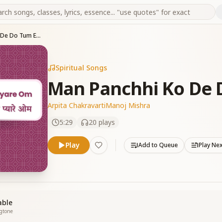
Man Panchhi Ko De Do Tum Ek Kaam
Spiritual Songs
Man Panchhi Ko De 
Arpita Chakravarti
Manoj Mishra
5:29
20
plays
Play
Add to Queue
Play Ne
able
ngtone