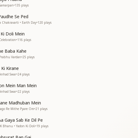
क काम
 Samarpan
•
135
plays
क काम
Paudhe Se Ped
a Chakravarti • Earth Day
•
120
plays
ना
Ki Doli Mein
Celebration
•
116
plays
ना
he Baba Kahe
 Prabhu Vardan
•
25
plays
क काम
 Ki Kirane
क काम
 Anhad Swar
•
24
plays
don Mein Man Mein
 Anhad Swar
•
22
plays
नाओ
ाओ
pane Madhuban Mein
 Jago Re Mithe Pyare Om
•
21
plays
मनका
a Gaya Sab Ke Dil Pe
क काम
BK Bhanu • Yadon Ki Doli
•
19
plays
क काम"
hubsurat Ban Gai