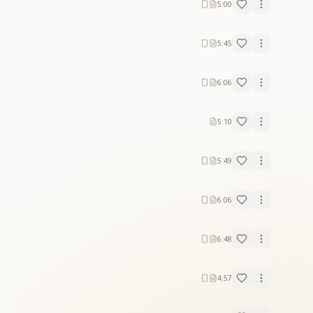
5:00
5:45
6:06
5:10
5:49
6:06
6:48
4:57