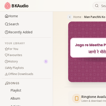
BKAudio
Home
Home
Search
Recently Added
YOUR LIBRARY
For You
Favourites
History
1
My Playlists
Offline Downloads
SONGS
Playlist
Ringtone Avail
Album
Listen & download ri