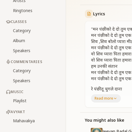
Artists
Ringtones
Lyrics
CLASSES
"मन पंछी को दे दो तुम 
Category
मन पंछी को दे दो तुम ए
Album
शिव ,शिव बोलो प्यारा मी
मन पंछी को दे दो तुम ए
Speakers
वो शिव प्यारा पिता हमारा
वो शिव प्यारा पिता हमारा
COMMENTARIES
हम उनकी संतान
Category
मन पंछी को दे दो तुम ए
मन पंछी को दे दो तुम ए
Speakers
रे पंछी तू चुगले दाना
MUSIC
कहा से आया कहा है जान
Read more
Playlist
हो भटक गया तू ये जग ज
अब तू आकर कर ले मंगल
AVYAKT
सुबह ,दोपहर गई जीवन 
सुबह, दोपहर गई जीवन 
You might also like
Mahavakya
अब हो चली है शाम
Jeevan Badal G