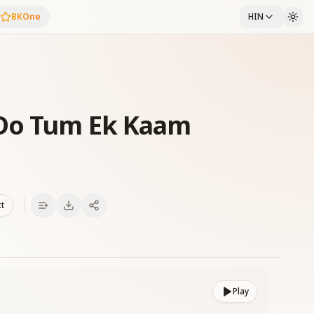
BKOne
HIN
Do Tum Ek Kaam
xt
Play