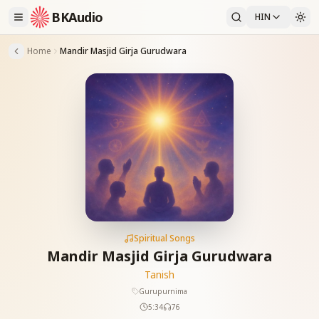
BKAudio
HIN
Home
Mandir Masjid Girja Gurudwara
Spiritual Songs
Mandir Masjid Girja Gurudwara
Tanish
Gurupurnima
5:34
76