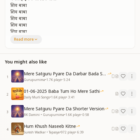
शिव बाबा
शिव बाबा
शिव बाबा
शिव बाबा
शिव बाबा
Read more
शिव शम्मा उतरी है यहा
परवानों झूमो गाओ
यह संगम सुहाना है
You might also like
प्रभु मिलन मनाओ
ले लो जी दृष्टी भुला दो सारे गम
Mere Satguru Pyare Da Darbar Bada Sohna Hai
अपना बना लो इन्हे प्यारा सनम
1
Gurupurnima
•
1.7K
plays
•
5:24
साथी बन के साथ जग की सेवा करेंगे
साथी बन के साथ जगत की सेवा करेंगे
01-06-2025 Baba Tum Ho Mere Sathi
सेवा करेंगे
2
Daily Murli Songs
•
1.6K
plays
•
3:41
सेवा करेंगे
शिव बाबा
Mere Satguru Pyare Da Shorter Version
3
शिव बाबा
BK Damini • Gurupurnima
•
1.6K
plays
•
0:58
शिव बाबा
Hum Khush Naseeb Kitne
शिव बाबा
4
Suresh Wadkar • Tapasya
•
972
plays
•
6:39
दिल थाम कर के बैठो