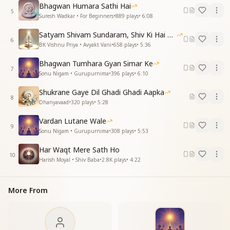
Bhagwan Humara Sathi Hai
वो देखो अब आएंगे
5
Suresh Wadkar • For Beginners
•
889
plays
•
6:08
एक पल में वो यहां सदिया बिताएंगे
आओ मेरे लाडलो करोड़ों में चुना है
Satyam Shivam Sundaram, Shiv Ki Hai Hum Santan 09-11-2025
टूटी सब की माला को फिर से बुना है
6
BK Vishnu Priya • Avyakt Vani
•
658
plays
•
5:36
इसे आओ उनके गलेमे सजाओ
इसे आओ उनके गलेमे सजाओ
Bhagwan Tumhara Gyan Simar Ke
7
गलेमे सजाओ
Sonu Nigam • Gurupurnima
•
396
plays
•
6:10
गलेमे सजाओ
Shukrane Gaye Dil Ghadi Ghadi Aapka
शिव बाबा
8
Dhanyavaad
•
320
plays
•
5:28
शिव बाबा
शिव बाबा
Vardan Lutane Wale
शिव बाबा
9
Sonu Nigam • Gurupurnima
•
308
plays
•
5:53
ये आबू बनी है फ़रिश्ती अंजुमन
Har Waqt Mere Sath Ho
धड़कने गा रही प्रभु की सरगम
10
Harish Moyal • Shiv Baba
•
2.8K
plays
•
4:22
पुराने संस्कारो का कर दो संस्कार
भर लो झोली अा बना दो सुखमय संसार
गुणों का सिंगार कर के पिया को रिझाओ
More From
गुणों का सिंगार कर के पिया को रिझाओ
पिया को रिझाओ
पिया को रिझाओ