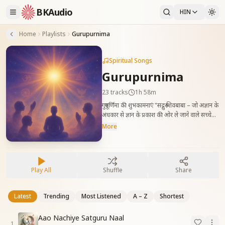
BKAudio
HIN
Home
Playlists
Gurupurnima
Spiritual Songs
Gurupurnima
23
tracks
1h 58m
गुरुपूर्णिमा की शुभकामनाएं "सद्गुरु शिवबाबा – जो अज्ञान के
अंधकार से ज्ञान के प्रकाश की ओर ले जाने वाले सच्चे
पथप्रदर्शक हैं।" इस पावन गुरुपूर्णिमा पर, उनके प्रति
More
समर्पित यह संगीतमय भेंट आत्मा को परम स्नेह, शक्ति
और सत्य का अनुभव कराती है।
Play All
Shuffle
Share
Latest
Trending
Most Listened
A – Z
Shortest
Aao Nachiye Satguru Naal
1