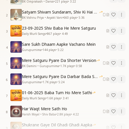
BK Omprakash • Dance
•
221
plays
•
3:22
Satyam Shivam Sundaram, Shiv Ki Hai Hum Santan 09-11-2025
2
BK Vishnu Priya • Avyakt Vani
•
660
plays
•
5:36
23-09-2025 Shiv Baba He Mere Satguru
3
Daily Murli Songs
•
867
plays
•
4:49
Sare Sukh Dhaam Aapke Vachano Mein
4
Gurupurnima
•
144
plays
•
5:22
Mere Satguru Pyare Da Shorter Version
5
BK Damini • Gurupurnima
•
1.7K
plays
•
0:58
Mere Satguru Pyare Da Darbar Bada Sohna Hai
6
Gurupurnima
•
1.7K
plays
•
5:24
01-06-2025 Baba Tum Ho Mere Sathi
7
Daily Murli Songs
•
1.6K
plays
•
3:41
Har Waqt Mere Sath Ho
8
Harish Moyal • Shiv Baba
•
2.8K
plays
•
4:22
Shukrane Gaye Dil Ghadi Ghadi Aapka
9