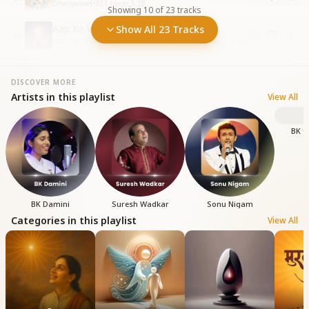
Dhanyavaad
•
321
plays
•
5:28
Showing
10
of
23
tracks
Aap Ke Vardan Se Hum
Show All 23 Tracks
10
Anjan Mukharji, Laboni Adhikari • Gurupurnima
•
132
plays
•
5:16
DISCOVER MORE
Artists in this playlist
View All
BK 
BK Damini
Suresh Wadkar
Sonu Nigam
Categories in this playlist
View All