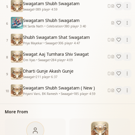
मंदिर सजे मूरत से फूलों से सजे गुलशन
Swagatam Shubh Swagatam
मंदिर सजे मूरत से फूलों से सजे गुलशन
5
Swaagat
•
389
plays
•
4:59
अंबर सजे तारों से आपसे ये आंगन
सुहावन आवन मन भावन सुहावन आवन मन भावन
Swagatam Shubh Swagatam
6
सुहावन आवन मन भावन सुहावन आवन मन भावन
BK Sarda Nath • Celebration
•
380
plays
•
3:40
सुहावन आवन मन भावन सुहावन आवन मन भावन
Shubh Swagatam Shat Swagatam
7
Priya Mayekar • Swaagat
•
306
plays
•
4:47
Swagat Aaj Tumhara Shiv Swagat
8
Om Vyas • Swaagat
•
284
plays
•
4:09
Dharti Gunje Akash Gunje
9
Swaagat
•
211
plays
•
6:37
Swagatam Shubh Swagatam ( New )
10
Priyani Vani, BK Ramesh • Swaagat
•
185
plays
•
4:59
More From