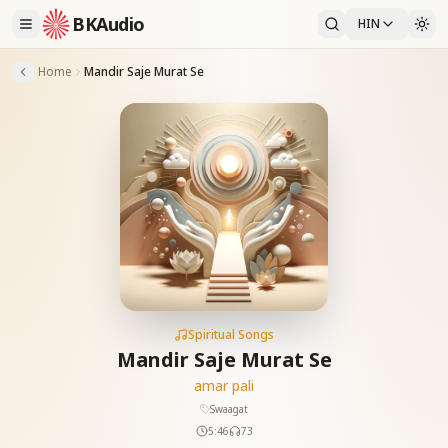
BKAudio
HIN
Home
Mandir Saje Murat Se
Spiritual Songs
Mandir Saje Murat Se
amar pali
Swaagat
5:46
73