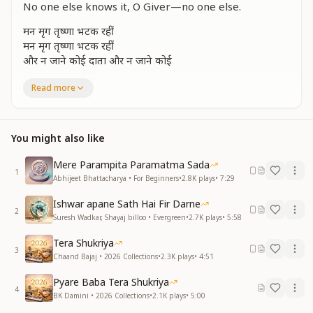
No one else knows it, O Giver—no one else.
मन मृग तृष्णा भटक रहीं
मन मृग तृष्णा भटक रहीं
और न जाने कोई दाता और न जाने कोई
The mind wanders like a thirsty deer,
Read more
The mind wanders like a thirsty deer.
And no one else understands, O Giver—no one else.
You might also like
सब चिंताएं दूर हुई है जब से मिला तेरा साथ
मनके शोर को तुमने थामा हाथ में लेके हाथ
Mere Parampita Paramatma Sada
हाथ में लेके हाथ
1
Abhijeet Bhattacharya • For Beginners
•
2.8K
plays
•
7:29
धीरे धीरे हर मुश्किल से
धीरे धीरे हर मुश्किल से
Ishwar apane Sath Hai Fir Darne
पार लगाता कोई दाता पार लगाता कोई
2
Suresh Wadkar, Shayaj billoo • Evergreen
•
2.7K
plays
•
5:58
All worries disappeared ever since You came near.
Tera Shukriya
You held the noise of my mind by holding my hand.
3
Chaand Bajaj • 2026 Collections
•
2.3K
plays
•
4:51
Holding my hand…
Slowly, slowly, through every difficulty,
Pyare Baba Tera Shukriya
4
Slowly, slowly, through every difficulty,
BK Damini • 2026 Collections
•
2.1K
plays
•
5:00
Someone helps me cross—O Giver, You help me