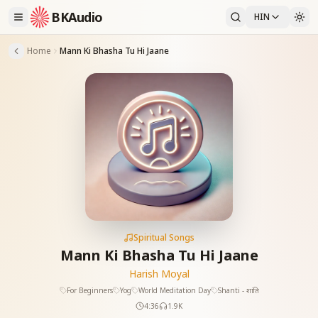
BKAudio
HIN
Home
Mann Ki Bhasha Tu Hi Jaane
Spiritual Songs
Mann Ki Bhasha Tu Hi Jaane
Harish Moyal
For Beginners
Yog
World Meditation Day
Shanti - शांति
4:36
1.9K