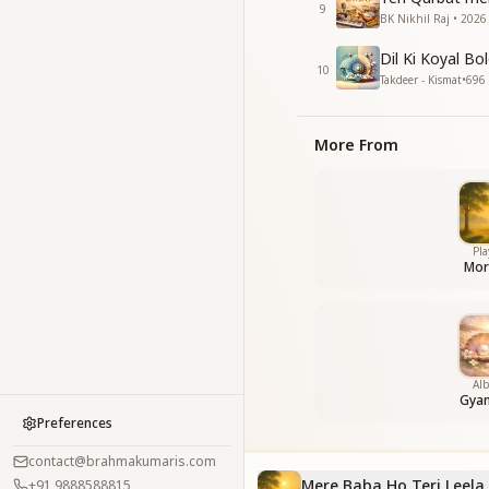
9
BK Nikhil Raj • 2026 
Dil Ki Koyal Bo
10
Takdeer - Kismat
•
696
More From
Pla
Mor
Al
Gyan
Preferences
contact@brahmakumaris.com
Mere Baba Ho Teri Leel
+91 9888588815