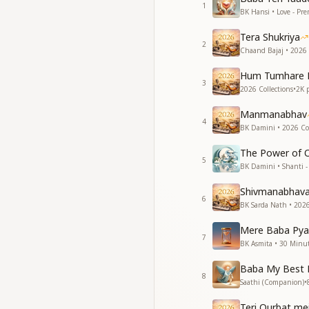
1
प्यारे बाबा हो मीठे बाब
BK Hansi • Love - Pr
Tera Shukriya
2
Chaand Bajaj • 2026 
Hum Tumhare 
3
2026 Collections
•
2K
p
Manmanabhav
4
BK Damini • 2026 Col
The Power of 
5
BK Damini • Shanti - 
Shivmanabhav
6
BK Sarda Nath • 2026
Mere Baba Pya
7
BK Asmita • 30 Minu
Baba My Best 
8
Saathi (Companion)
•
Teri Qurbat me