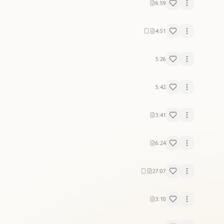
6:59
4:51
5:26
5:42
3:41
6:24
27:07
3:10