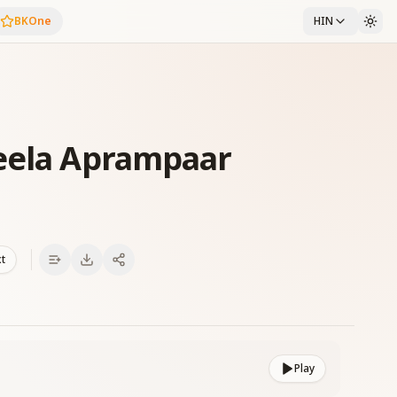
BKOne
HIN
Leela Aprampaar
xt
Play