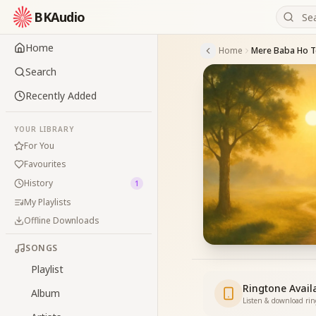
BKAudio
Home
Home
Search
Recently Added
YOUR LIBRARY
For You
Favourites
History
1
My Playlists
Offline Downloads
SONGS
Playlist
Ringtone Avail
Album
Listen & download ri