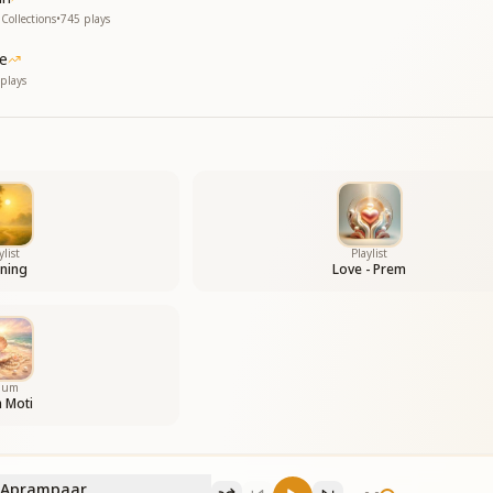
Collections
•
745
plays
le
plays
ylist
Playlist
ning
Love - Prem
bum
 Moti
a Aprampaar