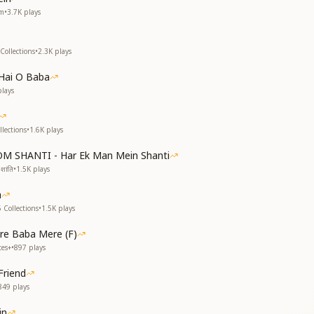
ा हो इस जग के आधार
em
•
3.7K
plays
Collections
•
2.3K
plays
Hai O Baba
lays
lections
•
1.6K
plays
OM SHANTI - Har Ek Man Mein Shanti
शांति
•
1.5K
plays
a
 Collections
•
1.5K
plays
re Baba Mere (F)
tes+
•
897
plays
Friend
849
plays
in