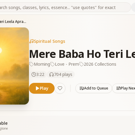
Mere Baba Ho Teri Leela Aprampaar
Spiritual Songs
Mere Baba Ho Teri 
Morning
Love - Prem
2026 Collections
3:22
704
plays
Play
Add to Queue
Play Ne
able
ngtone