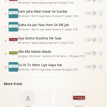
5
BK Anmol • Samay Sampurnata Ka
•
24
plays
•
3:34
Sare Jaha Mein Iswar Se Sundar
6
BK Anmol • Mil Hi Gaye Baba Humare
•
21
plays
•
3:58
Baba Aa Jao Naa Hum Se Mil Jao
7
BK Anmol • Mil Hi Gaye Baba Humare
•
21
plays
•
3:46
Kya Geeta Krushna Ne Gaai
8
BK Anmol • Samay Sampurnata Ka
•
21
plays
•
3:34
Alla Alla Maula Maula
9
Sangram, BK Anmol • Sachche Dil Par Sahab Raji
•
18
plays
•
7:01
Tu Hi To Mere Liye Aaya Hai
10
BK Anmol • Mil Hi Gaye Baba Humare
•
16
plays
•
4:05
More From