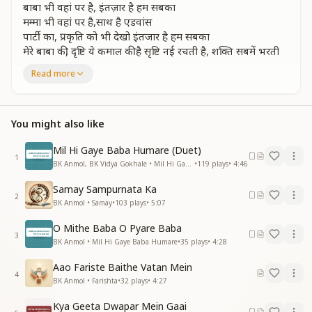
बाबा भी वहां पर है, इंतज़ार है हम सबका
मम्मा भी वहां पर है,साथ है एडवांस
पार्टी का, प्रकृति को भी देखो इंतजार है हम सबका
मेरे बाबा की, दृष्टि ये कमाल की है सृष्टि नई रचती है, शक्ति सबमें भरती
है, नज़र रुहानी
Read more
मेरे बाबा की......
बाबा का इशारा है, समय की चेतावनी का
वक्त को भी देखो, इंतजार हम सबका
You might also like
माया भी है सोच रही, अन्तिम वार करने का
सतयुग को भी देखो इंतजार है हम सबका
Mil Hi Gaye Baba Humare (Duet)
1
मेरे बाबा की, दृष्टि ये कमाल की है,
BK Anmol, BK Vidya Gokhale • Mil Hi Gaye Baba Humare
•
119
plays
•
4:46
सृष्टि में नई रचती है, शक्ति सबमें भरती है, नज़र रुहानी
Samay Sampurnata Ka
मेरे बाबा की दृष्टि ये कमाल की है, सृष्टि नई रचती है, शक्ति सबमें भरती
2
BK Anmol • Samay
•
103
plays
•
5:07
है, नज़र रुहानी
मेरे बाबा की, मेरे बाबा की, मेरे बाबा की......"
O Mithe Baba O Pyare Baba
3
BK Anmol • Mil Hi Gaye Baba Humare
•
35
plays
•
4:28
Aao Fariste Baithe Vatan Mein
4
BK Anmol • Farishta
•
32
plays
•
4:27
Kya Geeta Dwapar Mein Gaai