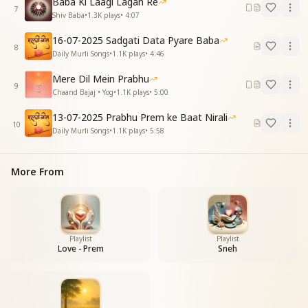
Baba Ki Laagi Lagan Re
मेरे बाबा की मैं, लाडली
7
Shiv Baba
•
1.3K
plays
•
4:07
मुरली की सुनलई तान, भरगी झोली ज्ञान की
मुरली की सुनलई तान, भरगी झोली ज्ञान की
16-07-2025 Sadgati Data Pyare Baba
8
मेरे बाबा की मैं, लाडली
Daily Murli Songs
•
1.1K
plays
•
4:46
मेरे बाबा की मैं, लाडली
Mere Dil Mein Prabhu
9
Chaand Bajaj • Yog
•
1.1K
plays
•
5:00
13-07-2025 Prabhu Prem ke Baat Nirali
10
Daily Murli Songs
•
1.1K
plays
•
5:58
More From
Playlist
Playlist
Love - Prem
Sneh