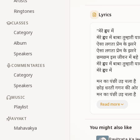
Artists
Ringtones
Lyrics
CLASSES
"मेरे हृदय में
Category
मेरे हृदय में बाबा तुम्हारी
Album
ऐसा लगता प्रेम के झरने
ऐसा लगता प्रेम के झरने
Speakers
छमछम इस जीवन में बहे
मेरे हृदय में बाबा तुम्हारी
COMMENTARIES
मेरे हृदय में
Category
मन का पंछी उड़ चला है
Speakers
छोड़ धरती गगन की ओर
मन का पंछी उड़ चला है
MUSIC
छोड़ धरती गगन की ओर
Read more
Playlist
ऐसी प्रीत तुमसे बाबा
ऐसी प्रीत तुमसे बाबा
AVYAKT
जैसे है चांद चकोर
सुनते तुम्ही से इन्ही कानो म
You might also like
Mahavakya
बात दिल की तुम्ही से कहे
Pavitrata Ka 