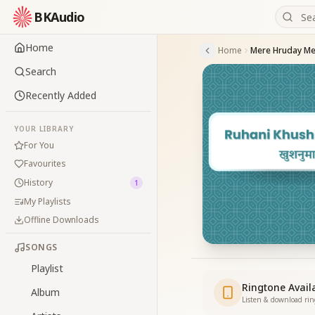
BKAudio
Home
Home
Search
Recently Added
YOUR LIBRARY
For You
Favourites
History
1
My Playlists
Offline Downloads
SONGS
Playlist
Ringtone Avail
Album
Listen & download ri