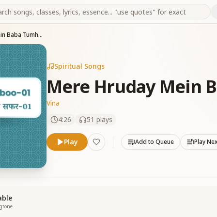
Mere Hruday Mein Baba Tumhari
Spiritual Songs
Mere Hruday Mein B
Vina
4:26
51
plays
Play
Add to Queue
Play Ne
able
ngtone