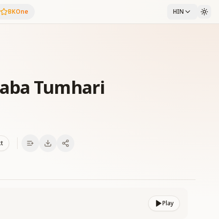
BKOne
HIN
aba Tumhari
xt
Play