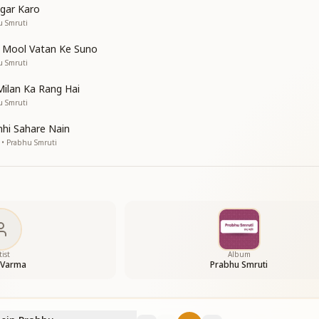
भी
ngar Karo
u Smruti
 Mool Vatan Ke Suno
u Smruti
Milan Ka Rang Hai
u Smruti
द में
hi Sahare Nain
 • Prabhu Smruti
है ये
श में ये
याद में
याद में
tist
Album
 Varma
Prabhu Smruti
द में
ाएगा