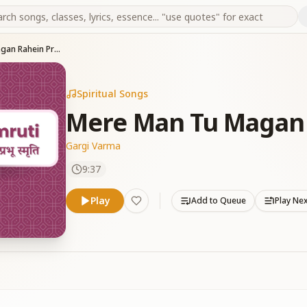
Mere Man Tu Magan Rahein Prabhu
Spiritual Songs
Mere Man Tu Magan
Gargi Varma
9:37
Play
Add to Queue
Play Ne