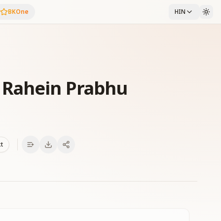
BKOne
HIN
 Rahein Prabhu
xt