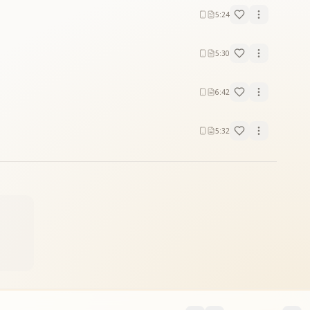
5:24
5:30
6:42
5:32