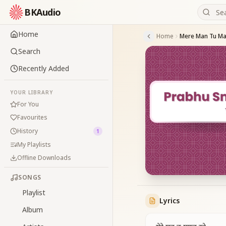
BKAudio
Home
Home
Search
Recently Added
YOUR LIBRARY
For You
Favourites
History
1
My Playlists
Offline Downloads
SONGS
Playlist
Lyrics
Album