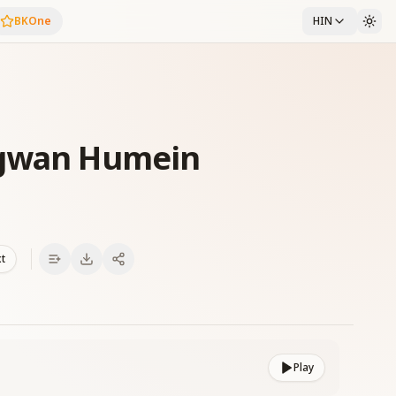
BKOne
HIN
agwan Humein
xt
Play