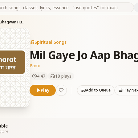
Mil Gaye Jo Aap Bhagwan Humein
Spiritual Songs
Mil Gaye Jo Aap Bh
Pami
4:47
18
plays
Play
Add to Queue
Play Ne
able
ngtone