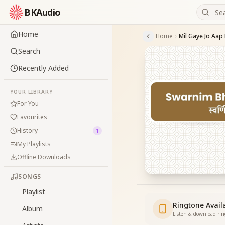
BKAudio
Home
Home
Search
Recently Added
YOUR LIBRARY
For You
Favourites
History
1
My Playlists
Offline Downloads
SONGS
Playlist
Ringtone Avail
Album
Listen & download ri