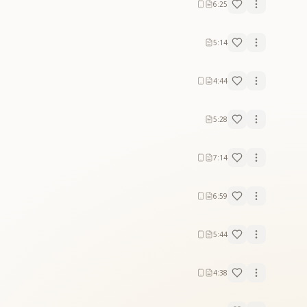
6:25
5:14
4:44
5:28
7:14
6:59
5:44
4:38