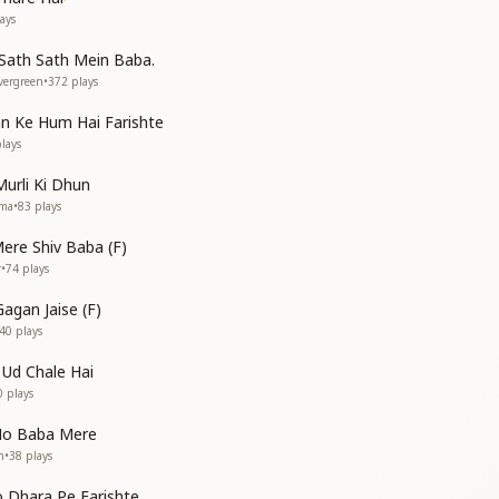
हमे
ays
हमे
 Sath Sath Mein Baba.
ब ज्ञानकी मीठी बातो में झरझर बहते सुखके झरने प्रभु यादकी इन बरसातो में
vergreen
•
372
plays
ब ज्ञानकी मीठी बातो में झरझर बहते सुखके झरने प्रभु यादकी इन बरसातो में
्म के
n Ke Hum Hai Farishte
्म के
lays
ला
urli Ki Dhun
िला
ima
•
83
plays
हमे
re Shiv Baba (F)
हमे
r
•
74
plays
ा
agan Jaise (F)
िला
40
plays
िला
िला"
 Ud Chale Hai
0
plays
Ho Baba Mere
n
•
38
plays
 Dhara Pe Farishte