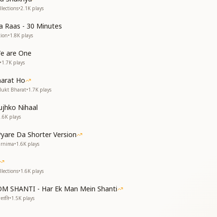
ी झोली
lections
•
2.1K
plays
री घुली
 Raas - 30 Minutes
ी झोली
tion
•
1.8K
plays
नी मिली
We are One
मन
•
1.7K
plays
मन
हीं
arat Ho
रभु सागर में जितना पानी नहीं
Mukt Bharat
•
1.7K
plays
किया
jhko Nihaal
 दिया
1.6K
plays
किया
yare Da Shorter Version
 दिया
urnima
•
1.6K
plays
लसिला
हीं
मन
lections
•
1.6K
plays
मन
हीं
OM SHANTI - Har Ek Man Mein Shanti
रभु सागर में जितना पानी नहीं
शांति
•
1.5K
plays
मन