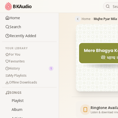
BKAudio
Home
Home
Mujhe Pyar Mila 
Search
Recently Added
YOUR LIBRARY
For You
Favourites
History
1
My Playlists
Offline Downloads
SONGS
Playlist
Ringtone Avail
Album
Listen & download ri