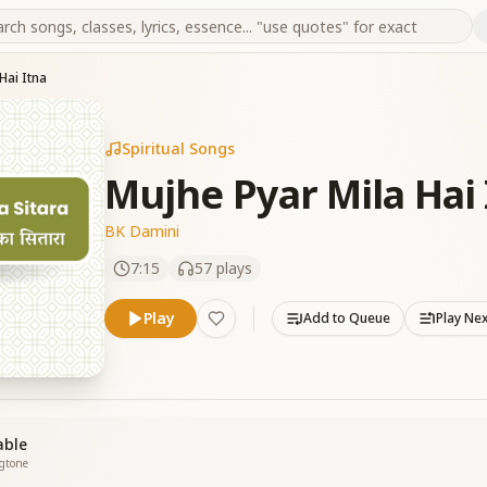
Hai Itna
Spiritual Songs
Mujhe Pyar Mila Hai 
BK Damini
7:15
57
plays
Play
Add to Queue
Play Ne
able
ngtone