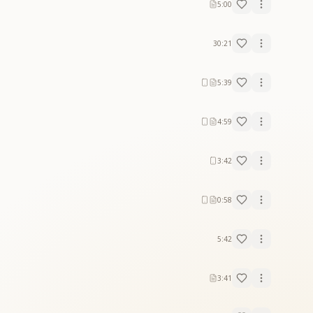
5:00
30:21
5:39
4:59
3:42
0:58
5:42
3:41