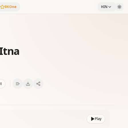
BKOne
HIN
Itna
xt
Play